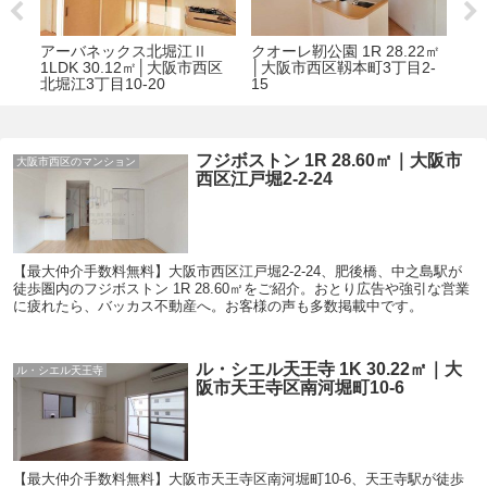
8㎡
アーバネックス北堀江Ⅱ
クオーレ靭公園 1R 28.22㎡
セ
23
1LDK 30.12㎡│大阪市西区
│大阪市西区靱本町3丁目2-
29
北堀江3丁目10-20
15
町2
フジボストン 1R 28.60㎡｜大阪市
大阪市西区のマンション
西区江戸堀2-2-24
【最大仲介手数料無料】大阪市西区江戸堀2-2-24、肥後橋、中之島駅が
徒歩圏内のフジボストン 1R 28.60㎡をご紹介。おとり広告や強引な営業
に疲れたら、バッカス不動産へ。お客様の声も多数掲載中です。
ル・シエル天王寺 1K 30.22㎡｜大
ル・シエル天王寺
阪市天王寺区南河堀町10-6
【最大仲介手数料無料】大阪市天王寺区南河堀町10-6、天王寺駅が徒歩