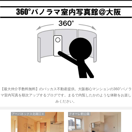
【最大仲介手数料無料】のバッカス不動産提供。大阪都心マンションの360°パノラ
マ室内写真を順次アップするブログです。まるで内覧したかのような体験をお楽し
みください。
アーバネックス北堀江Ⅱ
クオーレ靭公園
セ