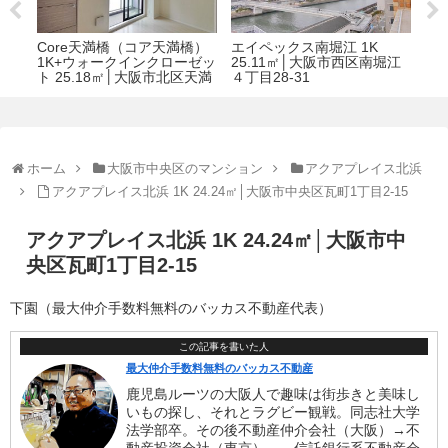
FLAT34上汐 1LDK 39.95㎡
ジューム南船場 1LDK 42.28
グロ
堀江
│大阪市天王寺区上汐5丁目
㎡｜大阪市中央区南船場2-
3
1-20
9-1
町住
ホーム
大阪市中央区のマンション
アクアプレイス北浜
アクアプレイス北浜 1K 24.24㎡│大阪市中央区瓦町1丁目2-15
アクアプレイス北浜 1K 24.24㎡│大阪市中
央区瓦町1丁目2-15
下園（最大仲介手数料無料のバッカス不動産代表）
この記事を書いた人
最大仲介手数料無料のバッカス不動産
鹿児島ルーツの大阪人で趣味は街歩きと美味し
いもの探し、それとラグビー観戦。同志社大学
法学部卒。その後不動産仲介会社（大阪）→不
動産投資会社（東京）、→信託銀行系不動産会