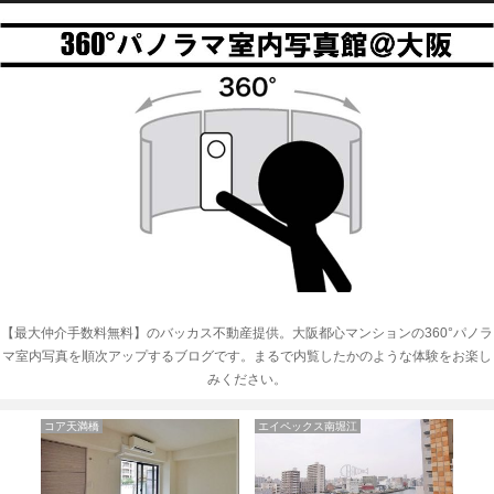
【最大仲介手数料無料】のバッカス不動産提供。大阪都心マンションの360°パノラ
マ室内写真を順次アップするブログです。まるで内覧したかのような体験をお楽し
みください。
FLAT34上汐
ジューム南船場
グ