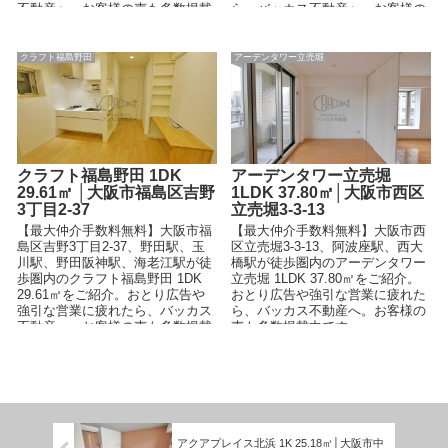
不動産へ。お客様の声も多数掲載
ら、バッカス不動産へ。お客様の
中です。
声も多数掲載中です。
クラフト福島野田
アーデンタワー立売堀
クラフト福島野田 1DK
アーデンタワー立売堀
29.61㎡ │大阪市福島区吉野
1LDK 37.80㎡│大阪市西区
3丁目2-37
立売堀3-3-13
【最大仲介手数料無料】大阪市福
【最大仲介手数料無料】大阪市西
島区吉野3丁目2-37、野田駅、玉
区立売堀3-3-13、阿波座駅、西大
川駅、野田阪神駅、海老江駅が徒
橋駅が徒歩圏内のアーデンタワー
歩圏内のクラフト福島野田 1DK
立売堀 1LDK 37.80㎡をご紹介。
29.61㎡をご紹介。おとり広告や
おとり広告や強引な営業に疲れた
強引な営業に疲れたら、バッカス
ら、バッカス不動産へ。お客様の
不動産へ。お客様の声も多数掲載
声も多数掲載中です。
中です。
アクアプレイス北浜 1K 25.18㎡│大阪市中