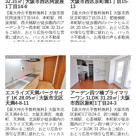
32.31㎡│大阪市西区阿波座
大阪市西区京町堀1丁目15-
1丁目14-6
13
【最大仲介手数料無料】大阪市西
【最大仲介手数料無料】大阪市西
区阿波座1丁目14-6、本町駅、阿
区京町堀1丁目15-13、肥後橋駅、
波座駅、西大橋駅が徒歩圏内のア
本町駅が徒歩圏内のパークヒルズ
ーデンタワー西本町 1DK 32.31㎡
1K 20.15㎡をご紹介。おとり広告
をご紹介。おとり広告や強引な営
や強引な営業に疲れたら、バッカ
業に疲れたら、バッカス不動産
ス不動産へ。お客様の声も多数掲
へ。お客様の声も多数掲載中で
載中です。
す。
エスライズ天満パークサイド
アーデン四ツ橋プライマリーワン
エスライズ天満パークサイ
アーデン四ツ橋プライマリ
ド 1K 28.05㎡│大阪市北区
ーワン 1LDK 31.20㎡│大阪
天満4-8-11
市西区新町1丁目24-3
【最大仲介手数料無料】大阪市北
【最大仲介手数料無料】大阪市西
区天満4-8-11、大阪天満宮、南森
区新町1丁目24-3、四ツ橋駅、西
町、天満橋、北浜駅が徒歩圏内の
大橋駅、心斎橋駅、本町駅が徒歩
エスライズ天満パークサイド 1K
圏内のアーデン四ツ橋プライマリ
28.05㎡をご紹介。おとり広告や
ーワン 1LDK 31.20㎡をご紹介。
強引な営業に疲れたら、バッカス
おとり広告や強引な営業に疲れた