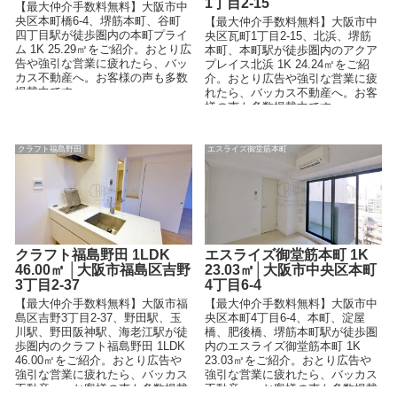
1丁目2-15
【最大仲介手数料無料】大阪市中
央区本町橋6-4、堺筋本町、谷町
【最大仲介手数料無料】大阪市中
四丁目駅が徒歩圏内の本町プライ
央区瓦町1丁目2-15、北浜、堺筋
ム 1K 25.29㎡をご紹介。おとり広
本町、本町駅が徒歩圏内のアクア
告や強引な営業に疲れたら、バッ
プレイス北浜 1K 24.24㎡をご紹
カス不動産へ。お客様の声も多数
介。おとり広告や強引な営業に疲
掲載中です。
れたら、バッカス不動産へ。お客
様の声も多数掲載中です。
クラフト福島野田
エスライズ御堂筋本町
クラフト福島野田 1LDK
エスライズ御堂筋本町 1K
46.00㎡ │大阪市福島区吉野
23.03㎡│大阪市中央区本町
3丁目2-37
4丁目6-4
【最大仲介手数料無料】大阪市福
【最大仲介手数料無料】大阪市中
島区吉野3丁目2-37、野田駅、玉
央区本町4丁目6-4、本町、淀屋
川駅、野田阪神駅、海老江駅が徒
橋、肥後橋、堺筋本町駅が徒歩圏
歩圏内のクラフト福島野田 1LDK
内のエスライズ御堂筋本町 1K
46.00㎡をご紹介。おとり広告や
23.03㎡をご紹介。おとり広告や
強引な営業に疲れたら、バッカス
強引な営業に疲れたら、バッカス
不動産へ。お客様の声も多数掲載
不動産へ。お客様の声も多数掲載