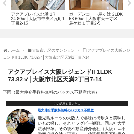
ガーデンコート烏ヶ辻 2LDK
リーガル靭公園南 1LDK
イン
町1
58.60㎡｜大阪市天王寺区
44.32㎡│大阪市西区靱本町2
37
烏ケ辻１丁目2-5
丁目5-20
宝寺
ホーム
大阪市北区のマンション
アクアプレイス大阪レジ
ェンドII 1LDK 73.82㎡│大阪市北区天満2丁目7-14
アクアプレイス大阪レジェンドII 1LDK
73.82㎡│大阪市北区天満2丁目7-14
下園（最大仲介手数料無料のバッカス不動産代表）
この記事を書いた人
最大仲介手数料無料のバッカス不動産
鹿児島ルーツの大阪人で趣味は街歩きと美味し
いもの探し、それとラグビー観戦。同志社大学
法学部卒。その後不動産仲介会社（大阪）→不
動産投資会社（東京）、→信託銀行系不動産会