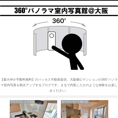
【最大仲介手数料無料】のバッカス不動産提供。大阪都心マンションの360°パノラ
マ室内写真を順次アップするブログです。まるで内覧したかのような体験をお楽し
みください。
ガーデンコート烏ケ辻
リーガル靭公園南
イン