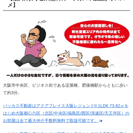
メ】
大阪市中央区、ビジネス街である淀屋橋、肥後橋駅からともに歩い
て約3分。
バッカス不動産はアクアプレイス大阪レジェンドII 1LDK 73.82㎡を
はじめ大阪都心六区（北区/中央区/福島区/西区/浪速区/天王寺区）の
お部屋は全て最大仲介手数料無料で取扱可能です。