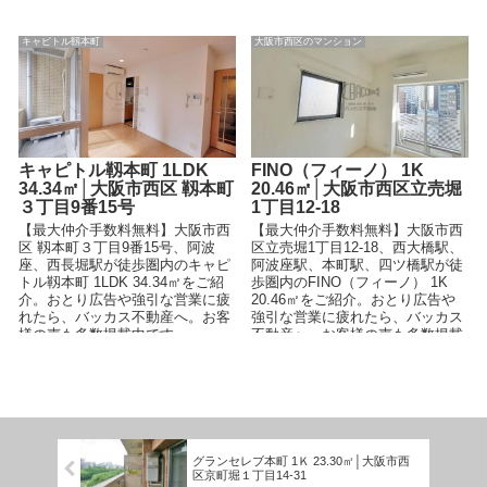
中です。
中です。
キャピトル靱本町
大阪市西区のマンション
キャピトル靱本町 1LDK
FINO（フィーノ） 1K
34.34㎡│大阪市西区 靱本町
20.46㎡│大阪市西区立売堀
３丁目9番15号
1丁目12-18
【最大仲介手数料無料】大阪市西
【最大仲介手数料無料】大阪市西
区 靱本町３丁目9番15号、阿波
区立売堀1丁目12-18、西大橋駅、
座、西長堀駅が徒歩圏内のキャピ
阿波座駅、本町駅、四ツ橋駅が徒
トル靱本町 1LDK 34.34㎡をご紹
歩圏内のFINO（フィーノ） 1K
介。おとり広告や強引な営業に疲
20.46㎡をご紹介。おとり広告や
れたら、バッカス不動産へ。お客
強引な営業に疲れたら、バッカス
様の声も多数掲載中です。
不動産へ。お客様の声も多数掲載
中です。
グランセレブ本町 1Ｋ 23.30㎡│大阪市西
区京町堀１丁目14-31