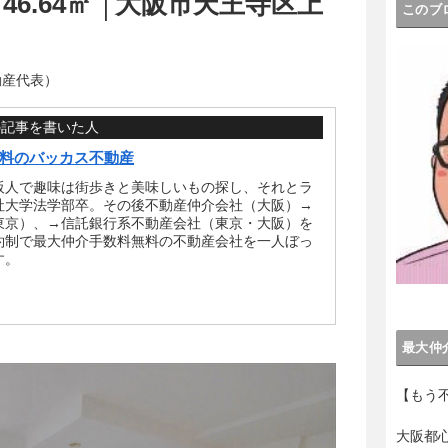
46.64㎡ │大阪市天王寺区上
このブ
動産代表）
の記事を書いた人
料のバッカス不動産
阪人で趣味は街歩きと美味しいもの探し、それとラ
社大学法学部卒。その後不動産仲介会社（大阪）→
東京）、→信託銀行系不動産会社（東京・大阪）を
約制で最大仲介手数料無料の不動産会社を一人ぼっ
す。
最大仲
【もう
大阪都