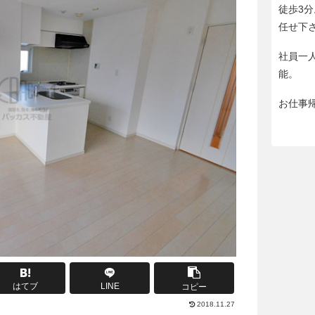
徒歩3
任せ下
社員一
能。
お仕事
はてブ
LINE
コピー
2018.11.27