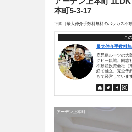
アーデン上本町 1LDK 
本町5-3-17
下園（最大仲介手数料無料のバッカス不
こ
最大仲介手数料無
鹿児島ルーツの大
グビー観戦。同志
不動産投資会社（
経て独立。完全予
ちで経営していま
アーデン上本町