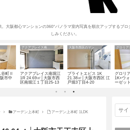
。大阪都心マンションの360°パノラマ室内写真を順次アップするブ
しみください。
アーバネックス谷町Ⅱ
アクアプレイス南堀江
大阪市西区のマンション
グロリア
ス谷町Ⅱ
アクアプレイス南堀江
ブライトエビス 1K
グロリアデ
│大阪市中
1R 24.69㎡│大阪市西
21.38㎡│大阪市西区 江
1K+ウ
区南堀江１丁目25-13
戸堀3丁目4-20
ーゼット
阪市中
5-2
ン
アーデン上本町
アーデン上本町 1LDK