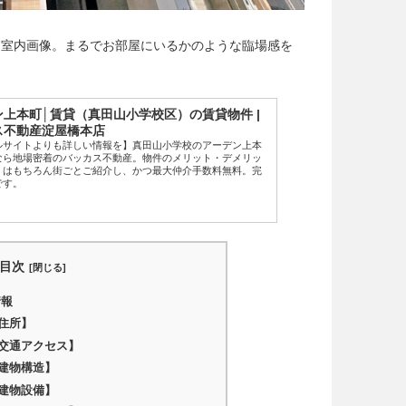
パノラマ室内画像。まるでお部屋にいるかのような臨場感を
上本町│賃貸（真田山小学校区）の賃貸物件 |
ス不動産淀屋橋本店
ルサイトよりも詳しい情報を】真田山小学校のアーデン上本
なら地場密着のバッカス不動産。物件のメリット・デメリッ
ミはもちろん街ごとご紹介し、かつ最大仲介手数料無料。完
です。
目次
情報
住所】
交通アクセス】
建物構造】
建物設備】