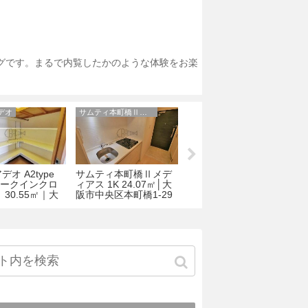
ログです。まるで内覧したかのような体験をお楽
デオ
サムティ本町橋Ⅱメディアス
ルミエール東天満
オ A2type
サムティ本町橋Ⅱメデ
ルミエール東天満 1R
ォークインクロ
ィアス 1K 24.07㎡│大
25.98㎡│大阪市北区天
1
 30.55㎡｜大
阪市中央区本町橋1-29
満3-12-13
央区松屋町住吉
3