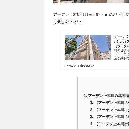
アーデン上本町 1LDK 46.64㎡ の
お楽しみ下さい。
アーデン
バッカ
【ポータ
町の賃貸
ト・口コ
全予約制
www.b-realestate.jp
アーデン上本町の基本
【アーデン上本町の
【アーデン上本町の
【アーデン上本町の
【アーデン上本町の