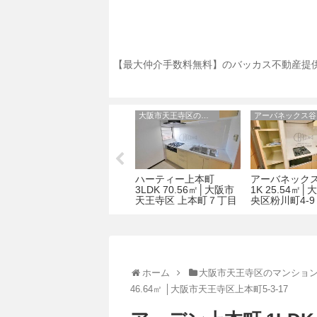
【最大仲介手数料無料】のバッカス不動産提供
ブランクレール谷町
大阪市天王寺区のマンション
満
ブランクレール谷町 1K
ハーティー上本町
アーバネック
北
27.06㎡│大阪市中央区
3LDK 70.56㎡│大阪市
1K 25.54㎡
常盤町2丁目2-10
天王寺区 上本町７丁目
央区粉川町4-9
3-7
ホーム
大阪市天王寺区のマンショ
46.64㎡ │大阪市天王寺区上本町5-3-17