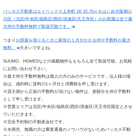
バッカス不動産はエイペックス上本町 1K 35.70㎡をはじめ大阪都心
六区（北区/中央区/福島区/西区/浪速区/天王寺区）のお部屋は全て最
大仲介手数料無料で取扱可能です。
つまり
お部屋を借りるときに家賃の１月分かかる仲介手数料が最大
無料。
大きいですよね。
SUUMO、HOMESなどの掲載物件ももちろん全て取扱可能。お気軽
にお問い合わせ下さい。
※最大仲介手数料無料は個人の方のみのサービスです。法人様の場
合は、成約時に賃料の1ヶ月分と消費税を申し受けます。
※貸主側から正規の手数料が頂けない物件は、差額分を仲介手数料
として申し受けます。
※営業エリアは北区/中央区/福島区/西区/浪速区/天王寺区限定とさせ
ていただきます。
※完全予約制の不動産会社です。
※水商売、無職の方は審査通過のノウハウがないためバッカス不動