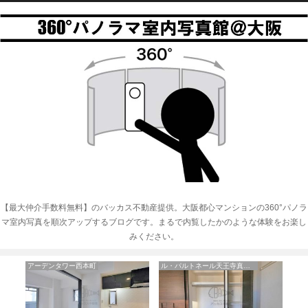
【最大仲介手数料無料】のバッカス不動産提供。大阪都心マンションの360°パノラ
マ室内写真を順次アップするブログです。まるで内覧したかのような体験をお楽し
みください。
アーデンタワー西本町
ル・パルトネール天王寺真田山
フ