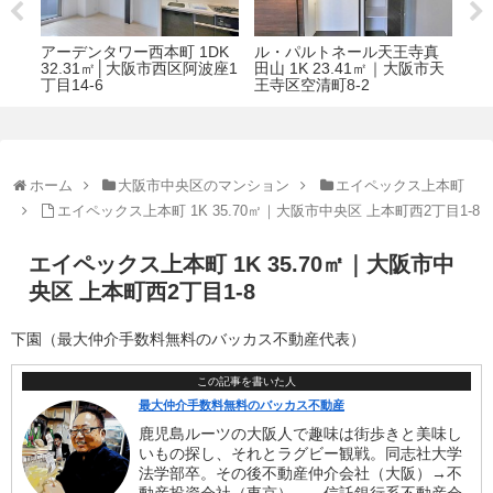
アーデンタワー西本町 1DK
ル・パルトネール天王寺真
フク
区 真
32.31㎡│大阪市西区阿波座1
田山 1K 23.41㎡｜大阪市天
㎡│
丁目14-6
王寺区空清町8-2
ホーム
大阪市中央区のマンション
エイペックス上本町
エイペックス上本町 1K 35.70㎡｜大阪市中央区 上本町西2丁目1-8
エイペックス上本町 1K 35.70㎡｜大阪市中
央区 上本町西2丁目1-8
下園（最大仲介手数料無料のバッカス不動産代表）
この記事を書いた人
最大仲介手数料無料のバッカス不動産
鹿児島ルーツの大阪人で趣味は街歩きと美味し
いもの探し、それとラグビー観戦。同志社大学
法学部卒。その後不動産仲介会社（大阪）→不
動産投資会社（東京）、→信託銀行系不動産会