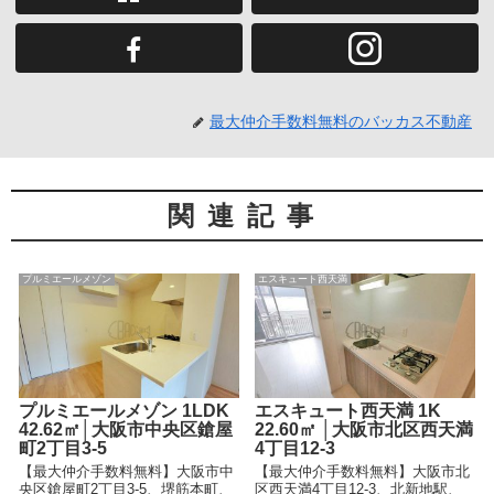
最大仲介手数料無料のバッカス不動産
関連記事
プルミエールメゾン
エスキュート西天満
プルミエールメゾン 1LDK
エスキュート西天満 1K
42.62㎡│大阪市中央区鎗屋
22.60㎡ │大阪市北区西天満
町2丁目3-5
4丁目12-3
【最大仲介手数料無料】大阪市中
【最大仲介手数料無料】大阪市北
央区鎗屋町2丁目3-5、堺筋本町、
区西天満4丁目12-3、北新地駅、