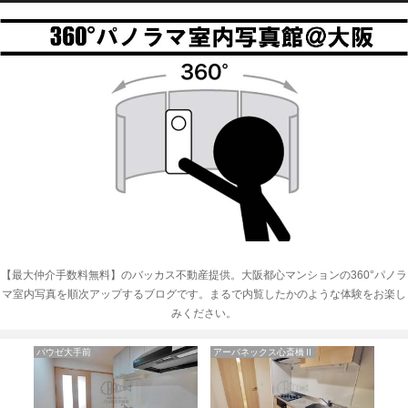
【最大仲介手数料無料】のバッカス不動産提供。大阪都心マンションの360°パノラ
マ室内写真を順次アップするブログです。まるで内覧したかのような体験をお楽し
みください。
ベルビュー7番館
シーズアパートメント中之島
ダ