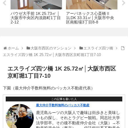
ベルビュー7番館 1DK 33.07
シーズアパートメント中之
ダ
中央
㎡│大阪市天王寺区 清水谷
島 1LDK 31.54㎡｜大阪市北
1K
町1-14
区 菅原町6-11
江2
ホーム
大阪市西区のマンション
エスライズ四ツ橋
エスライズ四ツ橋 1K 25.72㎡│大阪市西区京町堀1丁目7-10
エスライズ四ツ橋 1K 25.72㎡│大阪市西区
京町堀1丁目7-10
下園（最大仲介手数料無料のバッカス不動産代表）
この記事を書いた人
最大仲介手数料無料のバッカス不動産
鹿児島ルーツの大阪人で趣味は街歩きと美味し
いもの探し、それとラグビー観戦。同志社大学
法学部卒。その後不動産仲介会社（大阪）→不
動産投資会社（東京）、→信託銀行系不動産会