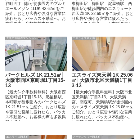
谷町四丁目駅が徒歩圏内のプルミ
東梅田駅、梅田駅、淀屋橋駅、西
エールメゾン 1LDK 42.62㎡をご
梅田駅が徒歩圏内のエスキュート
紹介。おとり広告や強引な営業に
西天満 1K 22.60㎡をご紹介。おと
疲れたら、バッカス不動産へ。お
り広告や強引な営業に疲れたら、
客様の声も多数掲載中です。
バッカス不動産へ。お客様の声も
多数掲載中です。
大阪市西区のマンション
エスライズ東天満
パークヒルズ 1K 21.51㎡│
エスライズ東天満 1K 25.06
大阪市西区京町堀1丁目15-
㎡│大阪市北区天満橋1丁目
13
3-13
【最大仲介手数料無料】大阪市西
【最大仲介手数料無料】大阪市北
区京町堀1丁目15-13、肥後橋駅、
区天満橋1丁目3-13、大阪天満
本町駅が徒歩圏内のパークヒルズ
宮、南森町、天満橋駅が徒歩圏内
1K 21.51㎡をご紹介。おとり広告
のエスライズ東天満 1K 25.06㎡を
や強引な営業に疲れたら、バッカ
ご紹介。おとり広告や強引な営業
ス不動産へ。お客様の声も多数掲
に疲れたら、バッカス不動産へ。
載中です。
お客様の声も多数掲載中です。
エスライズ西本町
アーデンタワー西本町