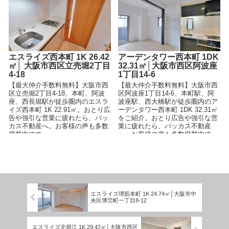
エスライズ西本町 1K 26.42
アーデンタワー西本町 1DK
㎡│ 大阪市西区立売堀2丁目
32.31㎡│大阪市西区阿波座
4-18
1丁目14-6
【最大仲介手数料無料】大阪市西
【最大仲介手数料無料】大阪市西
区立売堀2丁目4-18、本町、阿波
区阿波座1丁目14-6、本町駅、阿
座、西長堀駅が徒歩圏内のエスラ
波座駅、西大橋駅が徒歩圏内のア
イズ西本町 1K 22.91㎡。おとり広
ーデンタワー西本町 1DK 32.31㎡
告や強引な営業に疲れたら、バッ
をご紹介。おとり広告や強引な営
カス不動産へ。お客様の声も多数
業に疲れたら、バッカス不動産
掲載中です。
へ。お客様の声も多数掲載中で
す。
エスライズ堺筋本町 1K 24.74㎡│大阪市中
央区博労町一丁目8-12
エスライズ北堀江 1K 29.47㎡│大阪市西区