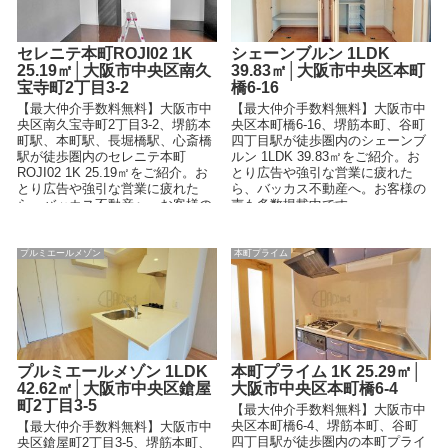
セレニテ本町ROJI02 1K
シェーンブルン 1LDK
25.19㎡│大阪市中央区南久
39.83㎡│大阪市中央区本町
宝寺町2丁目3-2
橋6-16
【最大仲介手数料無料】大阪市中
【最大仲介手数料無料】大阪市中
央区南久宝寺町2丁目3-2、堺筋本
央区本町橋6-16、堺筋本町、谷町
町駅、本町駅、長堀橋駅、心斎橋
四丁目駅が徒歩圏内のシェーンブ
駅が徒歩圏内のセレニテ本町
ルン 1LDK 39.83㎡をご紹介。お
ROJI02 1K 25.19㎡をご紹介。お
とり広告や強引な営業に疲れた
とり広告や強引な営業に疲れた
ら、バッカス不動産へ。お客様の
ら、バッカス不動産へ。お客様の
声も多数掲載中です。
声も多数掲載中です。
プルミエールメゾン
本町プライム
プルミエールメゾン 1LDK
本町プライム 1K 25.29㎡│
42.62㎡│大阪市中央区鎗屋
大阪市中央区本町橋6-4
町2丁目3-5
【最大仲介手数料無料】大阪市中
央区本町橋6-4、堺筋本町、谷町
【最大仲介手数料無料】大阪市中
四丁目駅が徒歩圏内の本町プライ
央区鎗屋町2丁目3-5、堺筋本町、