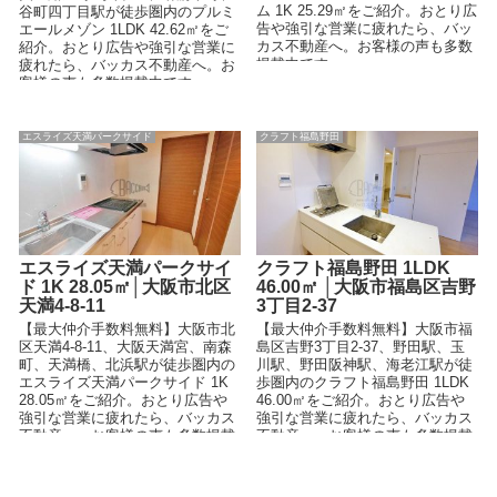
ム 1K 25.29㎡をご紹介。おとり広
谷町四丁目駅が徒歩圏内のプルミ
告や強引な営業に疲れたら、バッ
エールメゾン 1LDK 42.62㎡をご
カス不動産へ。お客様の声も多数
紹介。おとり広告や強引な営業に
掲載中です。
疲れたら、バッカス不動産へ。お
客様の声も多数掲載中です。
エスライズ天満パークサイド
クラフト福島野田
エスライズ天満パークサイ
クラフト福島野田 1LDK
ド 1K 28.05㎡│大阪市北区
46.00㎡ │大阪市福島区吉野
天満4-8-11
3丁目2-37
【最大仲介手数料無料】大阪市北
【最大仲介手数料無料】大阪市福
区天満4-8-11、大阪天満宮、南森
島区吉野3丁目2-37、野田駅、玉
町、天満橋、北浜駅が徒歩圏内の
川駅、野田阪神駅、海老江駅が徒
エスライズ天満パークサイド 1K
歩圏内のクラフト福島野田 1LDK
28.05㎡をご紹介。おとり広告や
46.00㎡をご紹介。おとり広告や
強引な営業に疲れたら、バッカス
強引な営業に疲れたら、バッカス
不動産へ。お客様の声も多数掲載
不動産へ。お客様の声も多数掲載
中です。
中です。