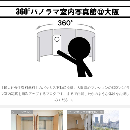
【最大仲介手数料無料】のバッカス不動産提供。大阪都心マンションの360°パノラ
マ室内写真を順次アップするブログです。まるで内覧したかのような体験をお楽し
みください。
大阪市中央区のマンション
KAISEI阿波座
イ