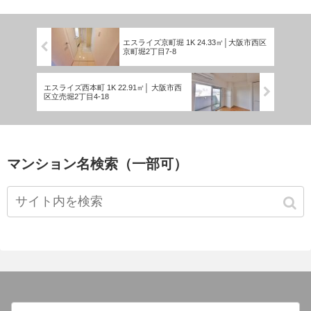
エスライズ京町堀 1K 24.33㎡│大阪市西区
京町堀2丁目7-8
エスライズ西本町 1K 22.91㎡│ 大阪市西
区立売堀2丁目4-18
マンション名検索（一部可）