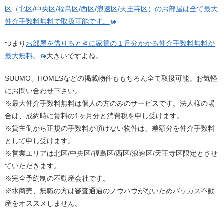
区（北区/中央区/福島区/西区/浪速区/天王寺区）のお部屋は全て最大
仲介手数料無料で取扱可能です。
つまり
お部屋を借りるときに家賃の１月分かかる仲介手数料無料が
最大無料。
大きいですよね。
SUUMO、HOMESなどの掲載物件ももちろん全て取扱可能。お気軽
にお問い合わせ下さい。
※最大仲介手数料無料は個人の方のみのサービスです。法人様の場
合は、成約時に賃料の1ヶ月分と消費税を申し受けます。
※貸主側から正規の手数料が頂けない物件は、差額分を仲介手数料
として申し受けます。
※営業エリアは北区/中央区/福島区/西区/浪速区/天王寺区限定とさせ
ていただきます。
※完全予約制の不動産会社です。
※水商売、無職の方は審査通過のノウハウがないためバッカス不動
産をオススメしません。