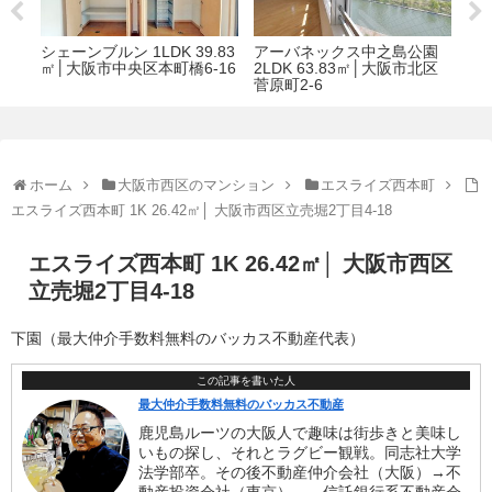
園
クラッシィタワー淀屋橋
KAISEI阿波座 1DK 38.42㎡
イン
北区
2LDK 60.48㎡│大阪市中央
│大阪市西区立売堀4丁目9-9
㎡
区淡路町3丁目3-2
11
ホーム
大阪市西区のマンション
エスライズ西本町
エスライズ西本町 1K 26.42㎡│ 大阪市西区立売堀2丁目4-18
エスライズ西本町 1K 26.42㎡│ 大阪市西区
立売堀2丁目4-18
下園（最大仲介手数料無料のバッカス不動産代表）
この記事を書いた人
最大仲介手数料無料のバッカス不動産
鹿児島ルーツの大阪人で趣味は街歩きと美味し
いもの探し、それとラグビー観戦。同志社大学
法学部卒。その後不動産仲介会社（大阪）→不
動産投資会社（東京）、→信託銀行系不動産会