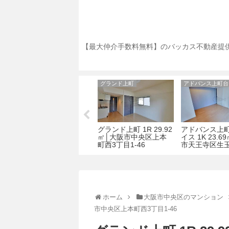
【最大仲介手数料無料】のバッカス不動産提供
オーミルズ京町堀
グランド上町
オ
オ・ミルズ京町堀 1K
グランド上町 1R 29.92
アドバンス上
59
34.79㎡│大阪市西区京
㎡│大阪市中央区上本
イス 1K 23.6
上
町堀一丁目12-24
町西3丁目1-46
市天王寺区生玉
ホーム
大阪市中央区のマンション
市中央区上本町西3丁目1-46