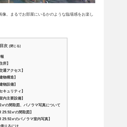
マ室内画像。まるでお部屋にいるかのような臨場感をお楽し
目次
情報
住所】
交通アクセス】
建物構造】
建物設備】
セキュリティ】
室内主要設備】
9.92㎡の間取図、パノラマ写真について
 29.92㎡の間取図】
R 29.92㎡のパノラマ室内写真】
に借りるには