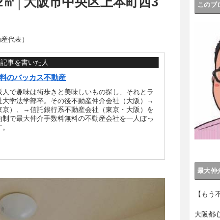
.92㎡│大阪市中央区上本町西3
このブ
動産代表）
の記事を書いた人
料のバッカス不動産
阪人で趣味は街歩きと美味しいもの探し、それとラ
社大学法学部卒。その後不動産仲介会社（大阪）→
東京）、→信託銀行系不動産会社（東京・大阪）を
約制で最大仲介手数料無料の不動産会社を一人ぼっ
す。
最大仲
【もう
大阪都