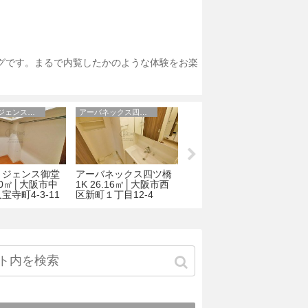
ログです。まるで内覧したかのような体験をお楽
インテリジェンス御堂
アーバネックス四ツ橋
ジ・アドレス梅田
リジェンス御堂
アーバネックス四ツ橋
ジ・アドレス梅田
.40㎡│大阪市中
1K 26.16㎡│大阪市西
1LDK 41.75㎡│大阪市
1
宝寺町4-3-11
区新町１丁目12-4
北区太融寺町2-11
区