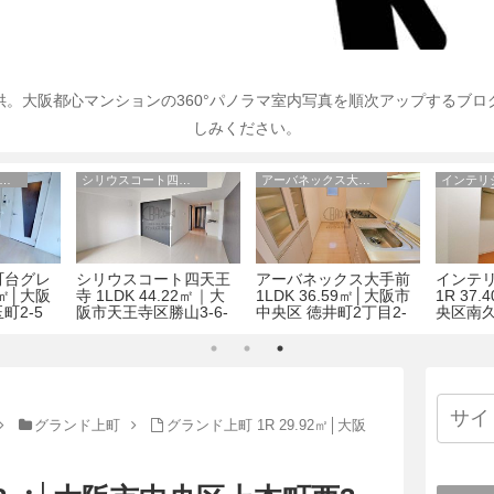
。大阪都心マンションの360°パノラマ室内写真を順次アップするブ
しみください。
アドバンス上町台グレイス
シリウスコート四天王寺
アーバネックス大手前
町台グレ
シリウスコート四天王
アーバネックス大手前
インテ
9㎡│大阪
寺 1LDK 44.22㎡｜大
1LDK 36.59㎡│大阪市
1R 37
町2-5
阪市天王寺区勝山3-6-
中央区 徳井町2丁目2-
央区南久
17
17
グランド上町
グランド上町 1R 29.92㎡│大阪