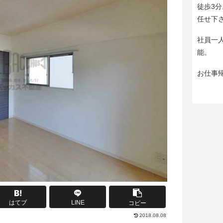
徒歩3
任せ下
社員一
能。
お仕事
はてブ
LINE
コピー
2018.08.08