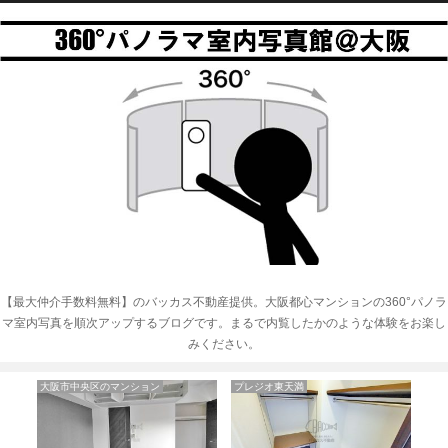
【最大仲介手数料無料】のバッカス不動産提供。大阪都心マンションの360°パノラ
マ室内写真を順次アップするブログです。まるで内覧したかのような体験をお楽し
みください。
リーガル靭公園南
メゾンド雅
セ