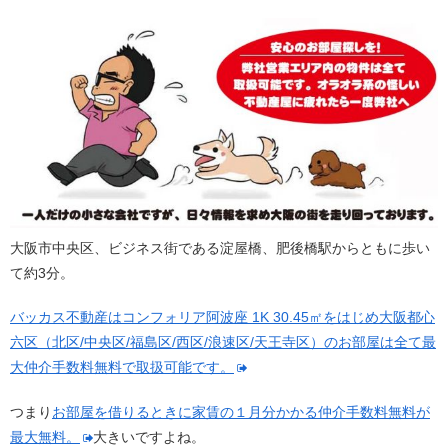
大阪市中央区、ビジネス街である淀屋橋、肥後橋駅からともに歩い
て約3分。
バッカス不動産はコンフォリア阿波座 1K 30.45㎡をはじめ大阪都心
六区（北区/中央区/福島区/西区/浪速区/天王寺区）のお部屋は全て最
大仲介手数料無料で取扱可能です。
つまり
お部屋を借りるときに家賃の１月分かかる仲介手数料無料が
最大無料。
大きいですよね。