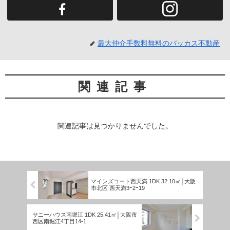
最大仲介手数料無料のバッカス不動産
関連記事
関連記事は見つかりませんでした。
マインズコート西天満 1DK 32.10㎡│大阪
市北区 西天満3ｰ2ｰ19
サニーハウス南堀江 1DK 25.41㎡│大阪市
西区南堀江4丁目14-1