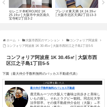
9㎡
リーガル靭公園南 1K 30.57
メゾンド雅 3LDK 59.40㎡│
セイ
-3
㎡│大阪市西区靱本町2丁目
大阪市天王寺区小宮町10-5
35
5-20
町2
ホーム
大阪市西区のマンション
コンフォリア阿波座
コンフォリア阿波座 1K 30.45㎡│大阪市西区江之子島1丁目5-5
コンフォリア阿波座 1K 30.45㎡│大阪市西
区江之子島1丁目5-5
下園（最大仲介手数料無料のバッカス不動産代表）
この記事を書いた人
最大仲介手数料無料のバッカス不動産
鹿児島ルーツの大阪人で趣味は街歩きと美味し
いもの探し、それとラグビー観戦。同志社大学
法学部卒。その後不動産仲介会社（大阪）→不
動産投資会社（東京）、→信託銀行系不動産会