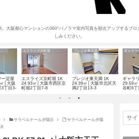
。大阪都心マンションの360°パノラマ室内写真を順次アップするブ
しみください。
大阪市中央区のマンション
エスライズ京町堀
プレジオ東天満
ギャラリ
ワー淀屋
エスライズ京町堀 1K
プレジオ東天満 1K
ギャラリ
48㎡│大阪
24.93㎡│大阪市西区京
24.39㎡│大阪市北区天
29.5
3丁目3-
町堀2丁目7-8
満2丁目13-3
谷町6丁目
ン
サラベルナール夕陽丘
サラベルナール夕陽
18