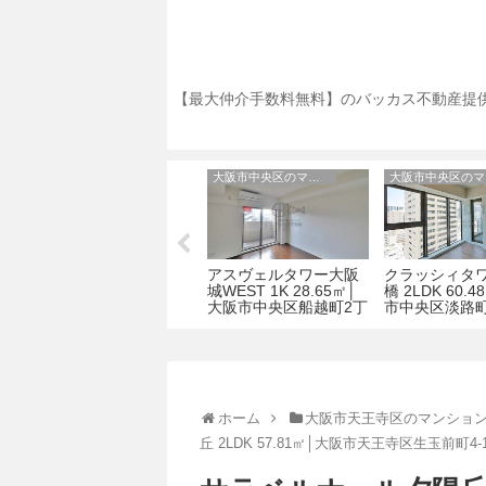
【最大仲介手数料無料】のバッカス不動産提供
OAK弥栄夕陽ヶ丘
大阪市中央区のマンション
ー
OAK弥栄夕陽ヶ丘（オ
アスヴェルタワー大阪
クラッシィタ
│大
ークヤサカ） 1R 27.59
城WEST 1K 28.65㎡│
橋 2LDK 60.
㎡│大阪市天王寺区上
大阪市中央区船越町2丁
市中央区淡路町
本町9丁目6-29
目4-9
2
ホーム
大阪市天王寺区のマンショ
丘 2LDK 57.81㎡│大阪市天王寺区生玉前町4-