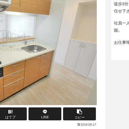
徒歩3
任せ下
社員一
能。
お仕事
はてブ
LINE
コピー
2018.08.17