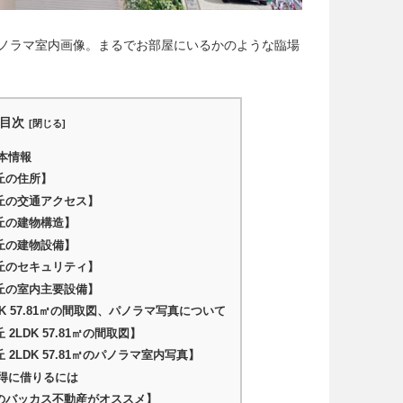
㎡のパノラマ室内画像。まるでお部屋にいるかのような臨場
目次
本情報
丘の住所】
丘の交通アクセス】
丘の建物構造】
丘の建物設備】
丘のセキュリティ】
丘の室内主要設備】
K 57.81㎡の間取図、パノラマ写真について
LDK 57.81㎡の間取図】
2LDK 57.81㎡のパノラマ室内写真】
得に借りるには
のバッカス不動産がオススメ】