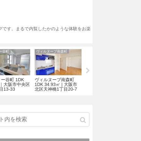
ログです。まるで内覧したかのような体験をお楽
ー谷町
ヴィルヌーブ南森町
レジディア靭公園
ー谷町 1DK
ヴィルヌーブ南森町
レジディア靭公園
9㎡｜大阪市中央区
1DK 34.93㎡ | 大阪市
1LDK 52.35㎡│大阪市
13-33
北区天神橋1丁目20-7
西区靱本町１丁目10-
ト
26
市