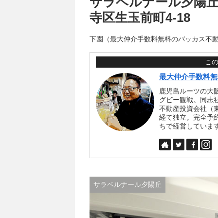
サラベルナール夕陽丘 2
寺区生玉前町4-18
下園（最大仲介手数料無料のバッカス不
こ
最大仲介手数料無
鹿児島ルーツの大
グビー観戦。同志
不動産投資会社（
経て独立。完全予
ちで経営していま
サラベルナール夕陽丘