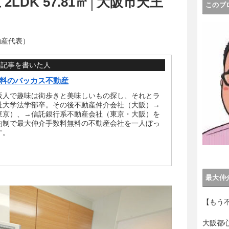
LDK 57.81㎡│大阪市天王
このブ
動産代表）
の記事を書いた人
料のバッカス不動産
阪人で趣味は街歩きと美味しいもの探し、それとラ
社大学法学部卒。その後不動産仲介会社（大阪）→
東京）、→信託銀行系不動産会社（東京・大阪）を
約制で最大仲介手数料無料の不動産会社を一人ぼっ
す。
最大仲
【もう
大阪都