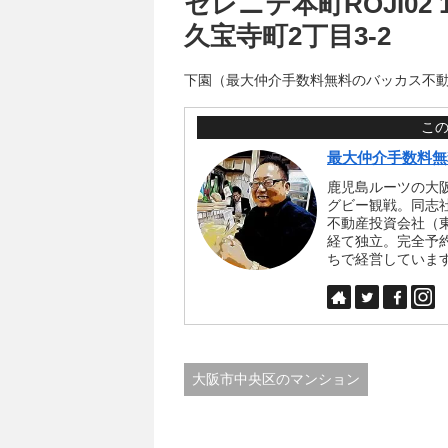
セレニテ本町ROJI02 
久宝寺町2丁目3-2
下園（最大仲介手数料無料のバッカス不
こ
最大仲介手数料無
鹿児島ルーツの大
グビー観戦。同志
不動産投資会社（
経て独立。完全予
ちで経営していま
大阪市中央区のマンション