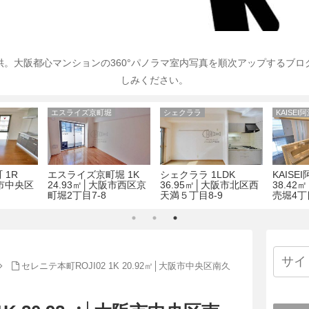
。大阪都心マンションの360°パノラマ室内写真を順次アップするブ
しみください。
エスライズ京町堀
シェクララ
KAISEI
 1R
エスライズ京町堀 1K
シェクララ 1LDK
KAISE
阪市中央区
24.93㎡│大阪市西区京
36.95㎡│大阪市北区西
38.4
4
町堀2丁目7-8
天満５丁目8-9
売堀4丁
セレニテ本町ROJI02 1K 20.92㎡│大阪市中央区南久