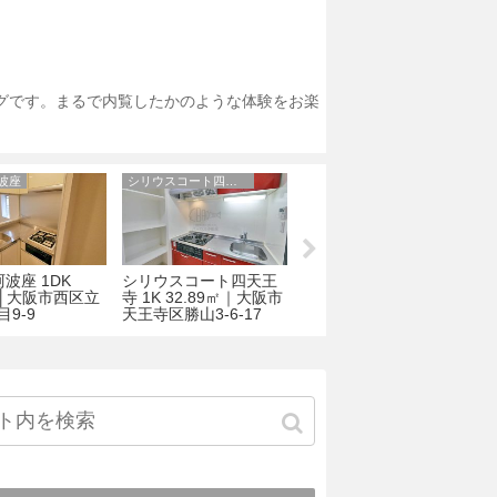
ログです。まるで内覧したかのような体験をお楽
阿波座
シリウスコート四天王寺
サンライズヒルズ上町台地
I阿波座 1DK
シリウスコート四天王
サンライズヒルズ上町
2㎡│大阪市西区立
寺 1K 32.89㎡｜大阪市
台地 1R 25.94㎡│大阪
3
目9-9
天王寺区勝山3-6-17
市中央区上町1丁目23-
北
2