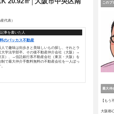
1K 20.92㎡│大阪市中央区南
このブ
動産代表）
の記事を書いた人
料のバッカス不動産
阪人で趣味は街歩きと美味しいもの探し、それとラ
社大学法学部卒。その後不動産仲介会社（大阪）→
東京）、→信託銀行系不動産会社（東京・大阪）を
約制で最大仲介手数料無料の不動産会社を一人ぼっ
す。
最大仲
【もう
大阪都