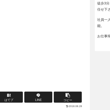
徒歩3
任せ下
社員一
能。
お仕事
はてブ
LINE
コピー
2018.08.28