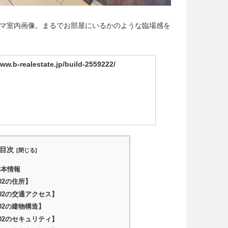
のパノラマ室内画像。まるでお部屋にいるかのような臨場感を
www.b-realestate.jp/build-2559222/
目次
基本情報
02の住所】
I02の交通アクセス】
02の建物構造】
I02のセキュリティ】