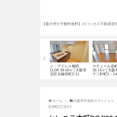
【最大仲介手数料無料】のバッカス不動産提供
アーデンタワー立売堀
ジ・アドレス梅田
マチュール谷町
K
アーデンタワー立売堀
ジ・アドレス梅田
マチュール谷町
区
1LDK 37.80㎡│大阪市
1LDK 38.60㎡│大阪市
35.15㎡│大
西区立売堀3-3-13
北区太融寺町2-11
十二軒町2－1
ホーム
大阪市中央区のマンション
宝寺町2丁目3-2