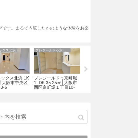
ログです。まるで内覧したかのような体験をお楽
ックス北浜
プレジールドゥ京町堀
ベルシモンズ谷町
ックス北浜 1K
プレジールドゥ京町堀
ベルシモンズ谷町
ブ
7㎡│大阪市中央区
1LDK 35.25㎡│大阪市
1LDK 40.04㎡│大阪市
3-6
西区京町堀１丁目10-
中央区 鎗屋町２丁目3-
町
19
11