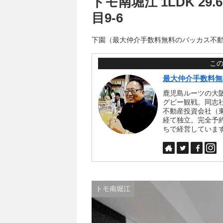
トモ南堀江 1LDK 29
目9-6
下園（最大仲介手数料無料のバッカス不
こ
最大仲介手数料無
鹿児島ルーツの大
グビー観戦。同志
不動産投資会社（
経て独立。完全予
ちで経営していま
トモ南堀江