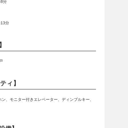
8分
13分
】
戸
リティ】
ホン、モニター付きエレベーター、ディンブルキー、