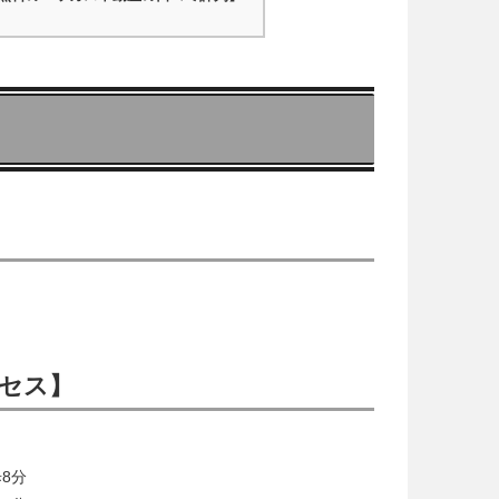
セス】
8分