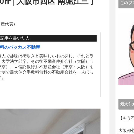
.60㎡│大阪市西区 南堀江三丁
このブ
動産代表）
の記事を書いた人
料のバッカス不動産
阪人で趣味は街歩きと美味しいもの探し、それとラ
社大学法学部卒。その後不動産仲介会社（大阪）→
東京）、→信託銀行系不動産会社（東京・大阪）を
約制で最大仲介手数料無料の不動産会社を一人ぼっ
す。
最大仲
【もう
大阪都