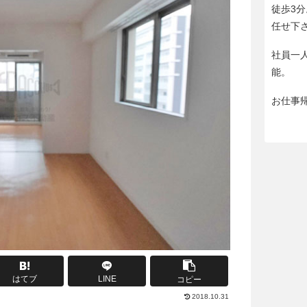
徒歩3
任せ下
社員一
能。
お仕事
はてブ
LINE
コピー
2018.10.31