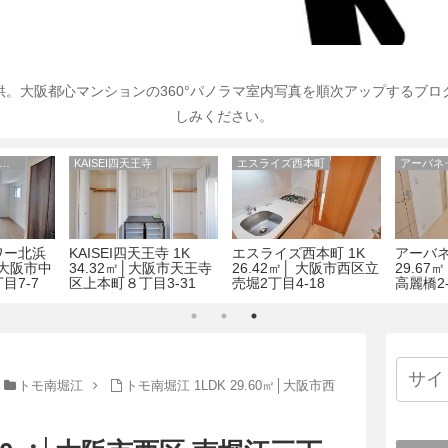
。大阪都心マンションの360°パノラマ室内写真を順次アップするブ
しみください。
プレサンスタワー北浜
KAISEI四天王寺
エスライズ西本町
アーバネ
ワー北浜
KAISEI四天王寺 1K
エスライズ西本町 1K
アーバネ
㎡│大阪市中
34.32㎡│大阪市天王寺
26.42㎡│ 大阪市西区立
29.6
目7-7
区上本町８丁目3-31
売堀2丁目4-18
高麗橋2-
トモ南堀江
トモ南堀江 1LDK 29.60㎡│大阪市西