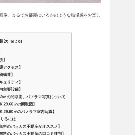
マ室内画像。まるでお部屋にいるかのような臨場感をお楽し
目次
報
所】
通アクセス】
物構造】
キュリティ】
内主要設備】
29.60㎡の間取図、パノラマ写真について
K 29.60㎡の間取図】
K 29.60㎡のパノラマ室内写真】
借りるには
無料のバッカス不動産がオススメ】
無料のバッカス不動産の口コミ評判】