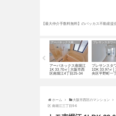
【最大仲介手数料無料】のバッカス不動産提供
アスティオン大手通
アーバネックス南堀江
堀
アスティオン大手通 1K
アーバネックス南堀江
プレサンスタ
市
27.90㎡│大阪市中央区
1K 33.70㎡│大阪市西
1DK 33.97
大手通2-4-15
区南堀江4丁目25-34
央区平野町一丁
ホーム
大阪市西区のマンション
区 南堀江三丁目9-6