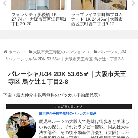
プロム
アーバネックス淀屋橋 1LDK
アスティオン大手通 1DK
㎡│大阪市
60.87㎡│大阪市中央区 平野
29.99㎡│大阪市中央区大手
12
町３丁目3-11
通2-4-15
ホーム
大阪市天王寺区のマンション
パレーシャル34
パレーシャル34 2DK 53.65㎡｜大阪市天王寺区 烏ケ辻１丁目2-8
パレーシャル34 2DK 53.65㎡｜大阪市天王
寺区 烏ケ辻１丁目2-8
下園（最大仲介手数料無料のバッカス不動産代表）
この記事を書いた人
最大仲介手数料無料のバッカス不動産
鹿児島ルーツの大阪人で趣味は街歩きと美味し
いもの探し、それとラグビー観戦。同志社大学
法学部卒。その後不動産仲介会社（大阪）→不
動産投資会社（東京）、→信託銀行系不動産会