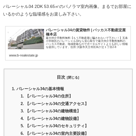
パレーシャル34 2DK 53.65㎡のパノラマ室内画像。まるでお部屋に
いるかのような臨場感をお楽しみ下さい。
パレーシャル34の賃貸物件 | バッカス不動産淀屋
橋本店
最大仲介手数料無料【もう不動産屋に騙されないで下さい！】五条
小学校区のパレーシャル34なら安心取引で最大仲介手数料無料の
バッカス不動産。地域密着なのでポータルサイトよりも詳しい情報
を提供しています。住所:大阪市天王寺区烏ケ辻１丁目2-8
www.b-realestate.jp
目次
パレーシャル34の基本情報
【パレーシャル34の住所】
【パレーシャル34の交通アクセス】
【パレーシャル34の建物構造】
【パレーシャル34の建物設備】
【パレーシャル34のセキュリティ】
【パレーシャル34の室内主要設備】