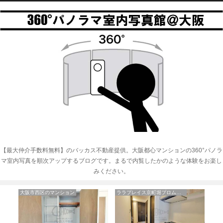
【最大仲介手数料無料】のバッカス不動産提供。大阪都心マンションの360°パノラ
マ室内写真を順次アップするブログです。まるで内覧したかのような体験をお楽し
みください。
京町堀プロムナード
アーバネックス淀屋橋
アスティオン大手通