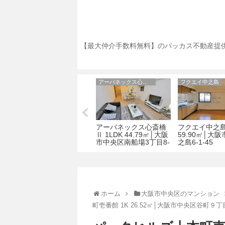
【最大仲介手数料無料】のバッカス不動産提供
クレイドル四天王寺
アーバネックス心斎橋Ⅱ
フクエイ中之島
クレイドル四天王寺 1K
アーバネックス心斎橋
フクエイ中之島 
区立
24.18㎡│大阪市天王寺
Ⅱ 1LDK 44.79㎡│大阪
59.90㎡│大
区勝山2丁目21-21
市中央区南船場3丁目8-
之島6-1-45
8
ホーム
大阪市中央区のマンション
町壱番館 1K 26.52㎡│大阪市中央区谷町９丁目