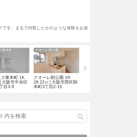
ログです。まるで内覧したかのような体験をお楽
ズ東本町
クオーレ靭公園
アバンティー南船場
ズ東本町 1K
クオーレ靭公園 1R
アバンティー南船場 1R
2㎡│大阪市中央区
28.22㎡│大阪市西区靱
25.58㎡│大阪市中央区
ー
丁目3-9
本町3丁目2-15
南船場２丁目3-18
1