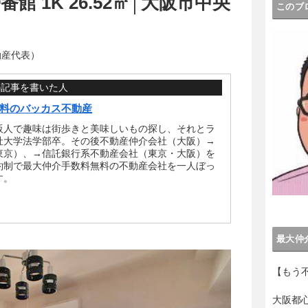
 1K 26.52㎡│大阪市中央
このブ
動産代表）
の記事を書いた人
料のバッカス不動産
阪人で趣味は街歩きと美味しいもの探し、それとラ
社大学法学部卒。その後不動産仲介会社（大阪）→
東京）、→信託銀行系不動産会社（東京・大阪）を
約制で最大仲介手数料無料の不動産会社を一人ぼっ
す。
最大仲
【もう
大阪都