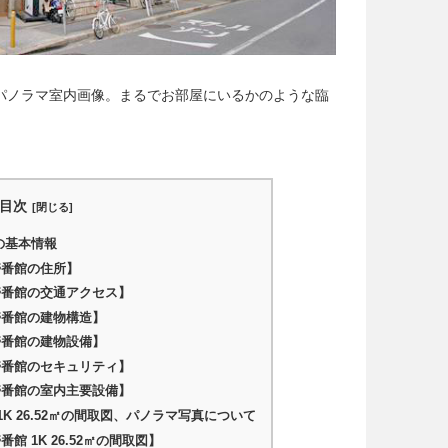
2㎡のパノラマ室内画像。まるでお部屋にいるかのような臨
目次
の基本情報
壱番館の住所】
壱番館の交通アクセス】
壱番館の建物構造】
壱番館の建物設備】
壱番館のセキュリティ】
壱番館の室内主要設備】
K 26.52㎡の間取図、パノラマ写真について
 1K 26.52㎡の間取図】