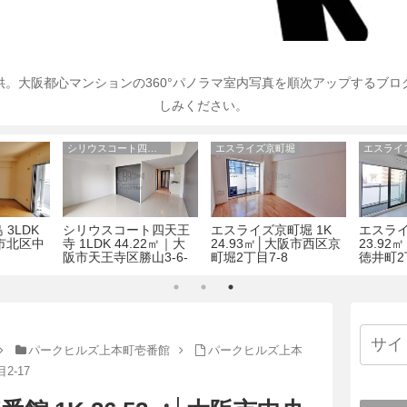
。大阪都心マンションの360°パノラマ室内写真を順次アップするブ
しみください。
シリウスコート四天王寺
エスライズ京町堀
エスライ
3LDK
シリウスコート四天王
エスライズ京町堀 1K
エスライ
阪市北区中
寺 1LDK 44.22㎡｜大
24.93㎡│大阪市西区京
23.9
阪市天王寺区勝山3-6-
町堀2丁目7-8
徳井町2
17
パークヒルズ上本町壱番館
パークヒルズ上本
2-17