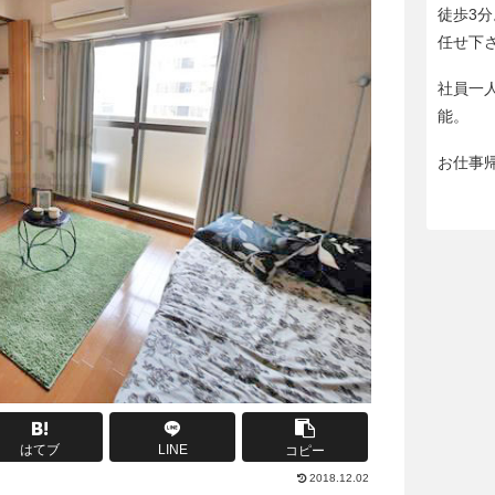
徒歩3
任せ下
社員一
能。
お仕事
はてブ
LINE
コピー
2018.12.02