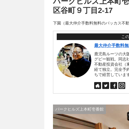
パークヒルズ上本町壱番館
区谷町９丁目2-17
下園（最大仲介手数料無料のバッカス不
こ
最大仲介手数料無
鹿児島ルーツの大
グビー観戦。同志
不動産投資会社（
経て独立。完全予
ちで経営していま
パークヒルズ上本町壱番館