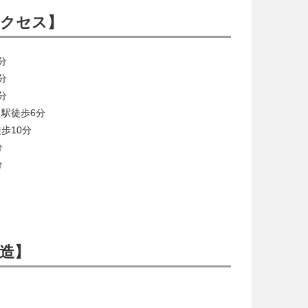
アクセス】
分
分
分
駅徒歩6分
歩10分
分
分
造】