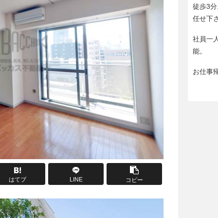
徒歩3
任せ下
社員一
能。
お仕事
はてブ
LINE
コピー