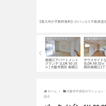
【最大仲介手数料無料】のバッカス不動産提供
アーバンテラスアベノ
南堀江アパートメントグランデ
ン
アーバンテラスアベノ
南堀江アパートメント
サウスサイド
阪
1K 28.38㎡│大阪市天
グランデ 1LDK 50.15
3LDK 58.3
王寺区 堀越町12-18
㎡│大阪市西区 南堀江
西区南堀江1丁
３丁目7-4
18
ホーム
大阪市中央区のマンション
10-5