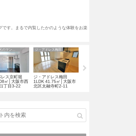
ログです。まるで内覧したかのような体験をお楽
大阪市西区のマンション
ジ・アドレス梅田
ルリーフ真法院
パレス京町堀
ジ・アドレス梅田
ルリーフ真法院 801号
1.08㎡│大阪市西
1LDK 41.75㎡│大阪市
室 1LDK 39.60㎡│大阪
ィ
1丁目3-22
北区太融寺町2-11
市天王寺区 勝山１丁目
阪
10-21