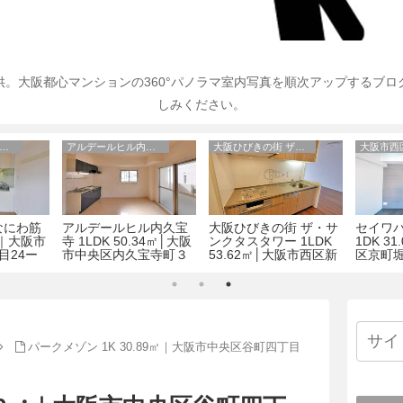
。大阪都心マンションの360°パノラマ室内写真を順次アップするブ
しみください。
大阪市西区のマンション
アルデールヒル内久宝寺
大阪ひびきの街 ザ・サンクタスタワー
なにわ筋
アルデールヒル内久宝
大阪ひびきの街 ザ・サ
セイワ
2㎡｜大阪市
寺 1LDK 50.34㎡│大阪
ンクタスタワー 1LDK
1DK 3
目24ー
市中央区内久宝寺町３
53.62㎡│大阪市西区新
区京町堀
丁目4-9
町１丁目14-21
パークメゾン 1K 30.89㎡｜大阪市中央区谷町四丁目