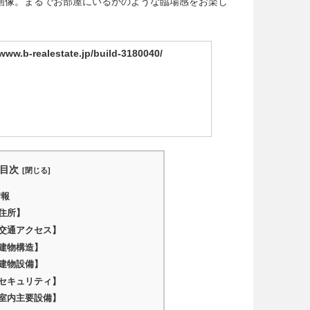
マ室内画像。まるでお部屋にいるかのような臨場感をお楽し
/www.b-realestate.jp/build-3180040/
目次
情報
住所】
交通アクセス】
建物構造】
建物設備】
セキュリティ】
室内主要設備】