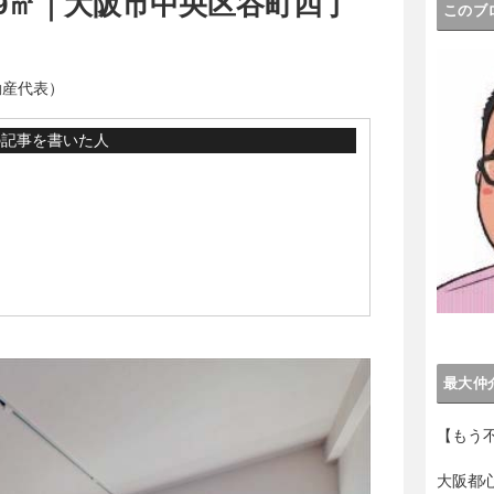
.89㎡｜大阪市中央区谷町四丁
このブ
動産代表）
の記事を書いた人
最大仲
【もう
大阪都