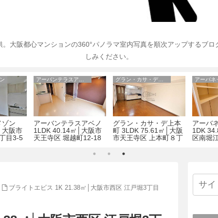
。大阪都心マンションの360°パノラマ室内写真を順次アップするブ
しみください。
ン
アーバンテラスアベノ
グラン・カサ・デ上本町
メゾン
アーバンテラスアベノ
グラン・カサ・デ上本
アーバ
㎡│大阪市
1LDK 40.14㎡│大阪市
町 3LDK 75.61㎡│大阪
1DK 3
丁目3-5
天王寺区 堀越町12-18
市天王寺区 上本町８丁
区南堀江
目7-21
ブライトエビス 1K 21.38㎡│大阪市西区 江戸堀3丁目