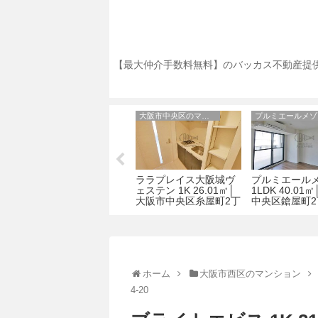
【最大仲介手数料無料】のバッカス不動産提供
アーバネックス天満橋
大阪市中央区のマンション
プルミエールメゾ
アーバネックス天満橋
ララプレイス大阪城ヴ
プルミエール
阪市
1LDK 42.15㎡│大阪市
ェステン 1K 26.01㎡│
1LDK 40.01
8
北区天満2-1-16
大阪市中央区糸屋町2丁
中央区鎗屋町2
目3-1
ホーム
大阪市西区のマンション
4-20