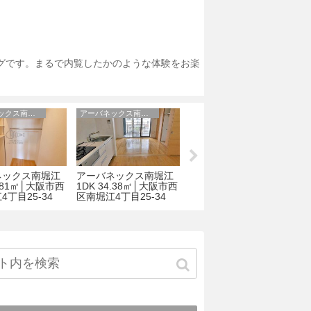
ログです。まるで内覧したかのような体験をお楽
アーバネックス南堀江
アーバネックス南堀江
ルクレ堺筋本町レジデンス
ネックス南堀江
アーバネックス南堀江
ルクレ堺筋本町レジデ
4.81㎡│大阪市西
1DK 34.38㎡│大阪市西
ンス 1LDK 47.48㎡｜
寺
4丁目25-34
区南堀江4丁目25-34
大阪市中央区久太郎町
阪
1-6-27
1