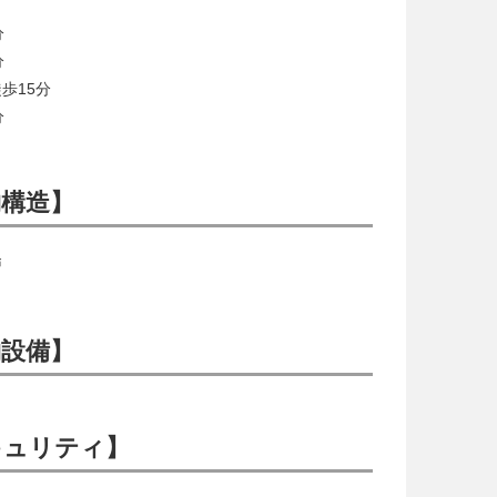
分
分
歩15分
分
構造】
戸
設備】
キュリティ】