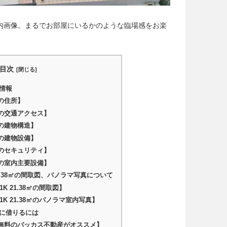
ラマ室内画像。まるでお部屋にいるかのような臨場感をお楽
目次
情報
の住所】
の交通アクセス】
の建物構造】
の建物設備】
のセキュリティ】
の室内主要設備】
21.38㎡の間取図、パノラマ写真について
K 21.38㎡の間取図】
K 21.38㎡のパノラマ室内写真】
に借りるには
無料のバッカス不動産がオススメ】