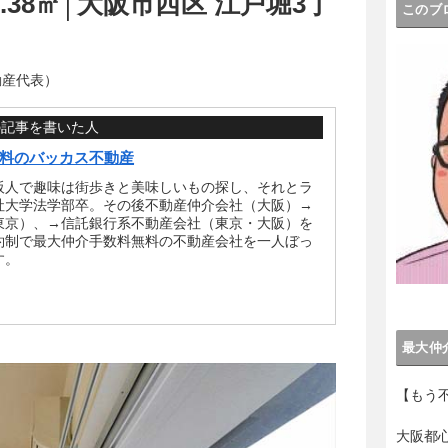
1.38㎡│大阪市西区 江戸堀3丁
このブ
動産代表）
の記事を書いた人
料のバッカス不動産
阪人で趣味は街歩きと美味しいもの探し、それとラ
社大学法学部卒。その後不動産仲介会社（大阪）→
東京）、→信託銀行系不動産会社（東京・大阪）を
約制で最大仲介手数料無料の不動産会社を一人ぼっ
す。
最大仲
【もう
大阪都