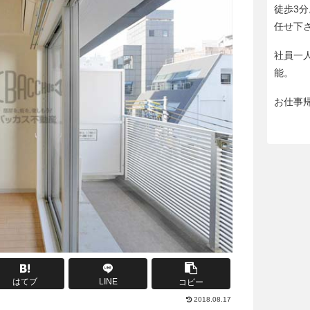
徒歩3
任せ下
社員一
能。
お仕事
はてブ
LINE
コピー
2018.08.17