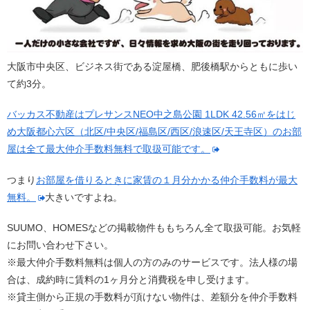
大阪市中央区、ビジネス街である淀屋橋、肥後橋駅からともに歩い
て約3分。
バッカス不動産はプレサンスNEO中之島公園 1LDK 42.56㎡をはじ
め大阪都心六区（北区/中央区/福島区/西区/浪速区/天王寺区）のお部
屋は全て最大仲介手数料無料で取扱可能です。
つまり
お部屋を借りるときに家賃の１月分かかる仲介手数料が最大
無料。
大きいですよね。
SUUMO、HOMESなどの掲載物件ももちろん全て取扱可能。お気軽
にお問い合わせ下さい。
※最大仲介手数料無料は個人の方のみのサービスです。法人様の場
合は、成約時に賃料の1ヶ月分と消費税を申し受けます。
※貸主側から正規の手数料が頂けない物件は、差額分を仲介手数料