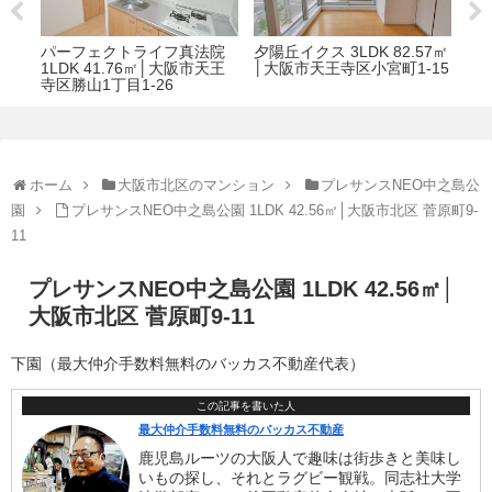
K 82.57㎡
コーシン本町橋 1LDK 39.60
アーデンタワー西本町 1D
小宮町1-15
㎡｜大阪市中央区 本町橋1-
32.31㎡│大阪市西区阿波
13
丁目14-6
ホーム
大阪市北区のマンション
プレサンスNEO中之島公
園
プレサンスNEO中之島公園 1LDK 42.56㎡│大阪市北区 菅原町9-
11
プレサンスNEO中之島公園 1LDK 42.56㎡│
大阪市北区 菅原町9-11
下園（最大仲介手数料無料のバッカス不動産代表）
この記事を書いた人
最大仲介手数料無料のバッカス不動産
鹿児島ルーツの大阪人で趣味は街歩きと美味し
いもの探し、それとラグビー観戦。同志社大学