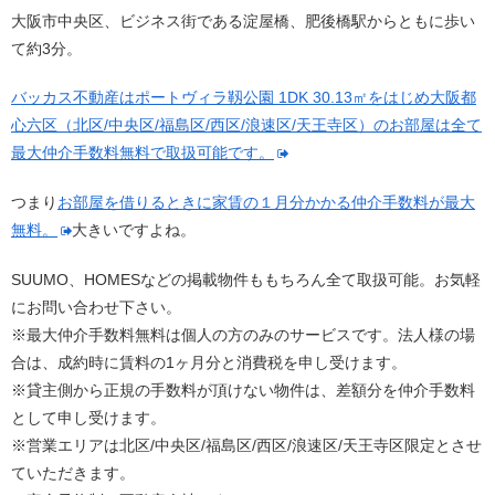
大阪市中央区、ビジネス街である淀屋橋、肥後橋駅からともに歩い
て約3分。
バッカス不動産はポートヴィラ靱公園 1DK 30.13㎡をはじめ大阪都
心六区（北区/中央区/福島区/西区/浪速区/天王寺区）のお部屋は全て
最大仲介手数料無料で取扱可能です。
つまり
お部屋を借りるときに家賃の１月分かかる仲介手数料が最大
無料。
大きいですよね。
SUUMO、HOMESなどの掲載物件ももちろん全て取扱可能。お気軽
にお問い合わせ下さい。
※最大仲介手数料無料は個人の方のみのサービスです。法人様の場
合は、成約時に賃料の1ヶ月分と消費税を申し受けます。
※貸主側から正規の手数料が頂けない物件は、差額分を仲介手数料
として申し受けます。
※営業エリアは北区/中央区/福島区/西区/浪速区/天王寺区限定とさせ
ていただきます。