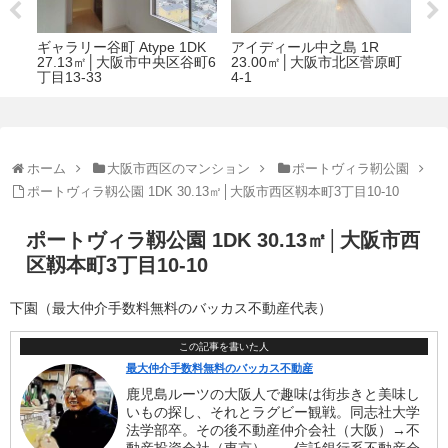
ベルファース大阪新町 2LDK
アバンティー南船場 42.06
グラ
原町
56.53㎡│大阪市西区新町1丁
㎡│大阪市中央区 南船場２
㎡
目34-2
丁目3-18
14-
ホーム
大阪市西区のマンション
ポートヴィラ靭公園
ポートヴィラ靱公園 1DK 30.13㎡│大阪市西区靱本町3丁目10-10
ポートヴィラ靱公園 1DK 30.13㎡│大阪市西
区靱本町3丁目10-10
下園（最大仲介手数料無料のバッカス不動産代表）
この記事を書いた人
最大仲介手数料無料のバッカス不動産
鹿児島ルーツの大阪人で趣味は街歩きと美味し
いもの探し、それとラグビー観戦。同志社大学
法学部卒。その後不動産仲介会社（大阪）→不
動産投資会社（東京）、→信託銀行系不動産会