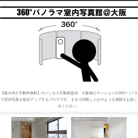
【最大仲介手数料無料】のバッカス不動産提供。大阪都心マンションの360°パノラ
マ室内写真を順次アップするブログです。まるで内覧したかのような体験をお楽し
みください。
大阪市西区のマンション
アバンティー南船場
グ