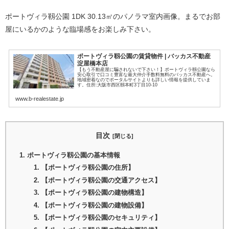
ポートヴィラ靱公園 1DK 30.13㎡のパノラマ室内画像。まるでお部
屋にいるかのような臨場感をお楽しみ下さい。
ポートヴィラ靱公園の賃貸物件 | バッカス不動産
淀屋橋本店
【もう不動産屋に騙されないで下さい！】ポートヴィラ靱公園なら
安心取引で口コミ豊富な最大仲介手数料無料のバッカス不動産へ。
地域密着なのでポータルサイトよりも詳しい情報を提供していま
す。住所:大阪市西区靱本町3丁目10-10
www.b-realestate.jp
目次
ポートヴィラ靱公園の基本情報
【ポートヴィラ靱公園の住所】
【ポートヴィラ靱公園の交通アクセス】
【ポートヴィラ靱公園の建物構造】
【ポートヴィラ靱公園の建物設備】
【ポートヴィラ靱公園のセキュリティ】