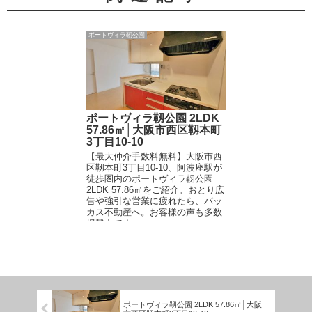
ポートヴィラ靭公園
ポートヴィラ靱公園 2LDK
57.86㎡│大阪市西区靱本町
3丁目10-10
【最大仲介手数料無料】大阪市西
区靱本町3丁目10-10、阿波座駅が
徒歩圏内のポートヴィラ靱公園
2LDK 57.86㎡をご紹介。おとり広
告や強引な営業に疲れたら、バッ
カス不動産へ。お客様の声も多数
掲載中です。
ポートヴィラ靱公園 2LDK 57.86㎡│大阪