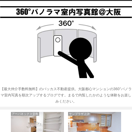
【最大仲介手数料無料】のバッカス不動産提供。大阪都心マンションの360°パノラ
マ室内写真を順次アップするブログです。まるで内覧したかのような体験をお楽し
みください。
アーバネックス堂島
サンプラザ上汐
大