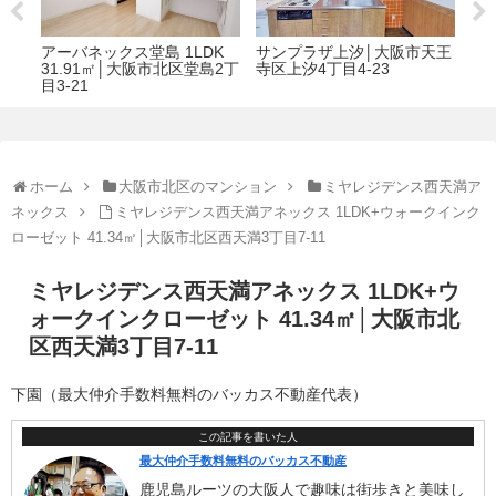
アーバネックス堂島 1LDK
サンプラザ上汐│大阪市天王
ア
 真
31.91㎡│大阪市北区堂島2丁
寺区上汐4丁目4-23
ンド
目3-21
区天
ホーム
大阪市北区のマンション
ミヤレジデンス西天満ア
ネックス
ミヤレジデンス西天満アネックス 1LDK+ウォークインク
ローゼット 41.34㎡│大阪市北区西天満3丁目7-11
ミヤレジデンス西天満アネックス 1LDK+ウ
ォークインクローゼット 41.34㎡│大阪市北
区西天満3丁目7-11
下園（最大仲介手数料無料のバッカス不動産代表）
この記事を書いた人
最大仲介手数料無料のバッカス不動産
鹿児島ルーツの大阪人で趣味は街歩きと美味し