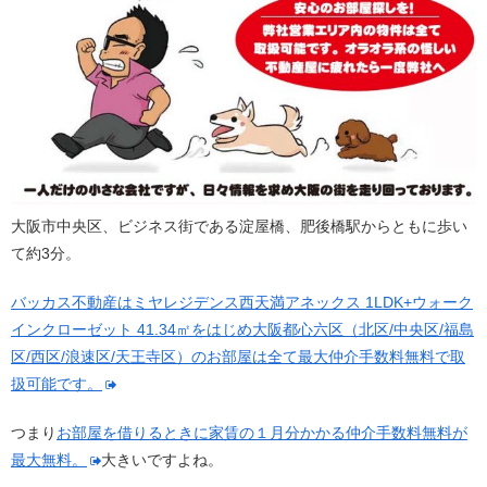
大阪市中央区、ビジネス街である淀屋橋、肥後橋駅からともに歩い
て約3分。
バッカス不動産はミヤレジデンス西天満アネックス 1LDK+ウォーク
インクローゼット 41.34㎡をはじめ大阪都心六区（北区/中央区/福島
区/西区/浪速区/天王寺区）のお部屋は全て最大仲介手数料無料で取
扱可能です。
つまり
お部屋を借りるときに家賃の１月分かかる仲介手数料無料が
最大無料。
大きいですよね。