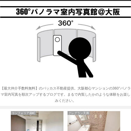
【最大仲介手数料無料】のバッカス不動産提供。大阪都心マンションの360°パノラ
マ室内写真を順次アップするブログです。まるで内覧したかのような体験をお楽し
みください。
クレグラン天満
大阪市北区のマンション
ヴィ