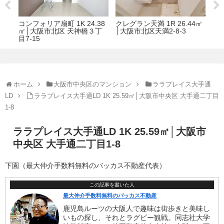
38
クレグラン天満 1R 26.44㎡
アクアプレイス大阪レジェ
ヴィ
丁
│大阪市北区天満2-8-3
ンドII 1R 31.04㎡│大阪市北
34
区天満2丁目7-14
1丁目
ホーム
大阪市中央区のマンション
ララプレイス大手通
LD
ララプレイス大手通LD 1K 25.59㎡│大阪市中央区 大手通二丁目
1-8
ララプレイス大手通LD 1K 25.59㎡│大阪市
中央区 大手通二丁目1-8
下園（最大仲介手数料無料のバッカス不動産代表）
この記事を書いた人
最大仲介手数料無料のバッカス不動産
鹿児島ルーツの大阪人で趣味は街歩きと美味し
いもの探し、それとラグビー観戦。同志社大学