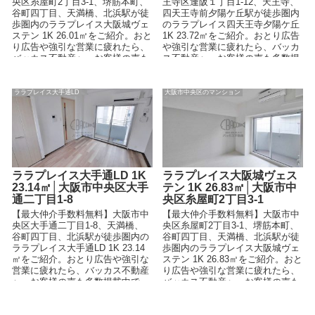
央区糸屋町2丁目3-1、堺筋本町、
王寺区逢阪１丁目1-12、天王寺、
谷町四丁目、天満橋、北浜駅が徒
四天王寺前夕陽ケ丘駅が徒歩圏内
歩圏内のララプレイス大阪城ヴェ
のララプレイス四天王寺夕陽ケ丘
ステン 1K 26.01㎡をご紹介。おと
1K 23.72㎡をご紹介。おとり広告
り広告や強引な営業に疲れたら、
や強引な営業に疲れたら、バッカ
バッカス不動産へ。お客様の声も
ス不動産へ。お客様の声も多数掲
多数掲載中です。
載中です。
ララプレイス大手通LD
大阪市中央区のマンション
ララプレイス大手通LD 1K
ララプレイス大阪城ヴェス
23.14㎡│大阪市中央区大手
テン 1K 26.83㎡│大阪市中
通二丁目1-8
央区糸屋町2丁目3-1
【最大仲介手数料無料】大阪市中
【最大仲介手数料無料】大阪市中
央区大手通二丁目1-8、天満橋、
央区糸屋町2丁目3-1、堺筋本町、
谷町四丁目、北浜駅が徒歩圏内の
谷町四丁目、天満橋、北浜駅が徒
ララプレイス大手通LD 1K 23.14
歩圏内のララプレイス大阪城ヴェ
㎡をご紹介。おとり広告や強引な
ステン 1K 26.83㎡をご紹介。おと
営業に疲れたら、バッカス不動産
り広告や強引な営業に疲れたら、
へ。お客様の声も多数掲載中で
バッカス不動産へ。お客様の声も
す。
多数掲載中です。