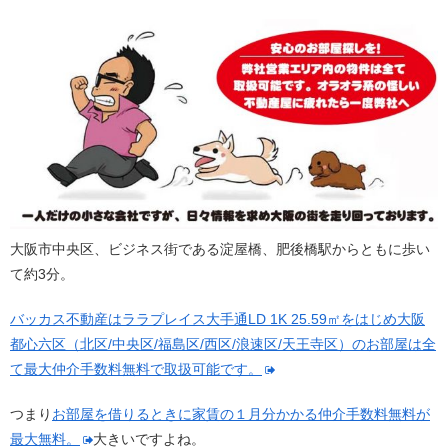
大阪市中央区、ビジネス街である淀屋橋、肥後橋駅からともに歩い
て約3分。
バッカス不動産はララプレイス大手通LD 1K 25.59㎡をはじめ大阪
都心六区（北区/中央区/福島区/西区/浪速区/天王寺区）のお部屋は全
て最大仲介手数料無料で取扱可能です。
つまり
お部屋を借りるときに家賃の１月分かかる仲介手数料無料が
最大無料。
大きいですよね。