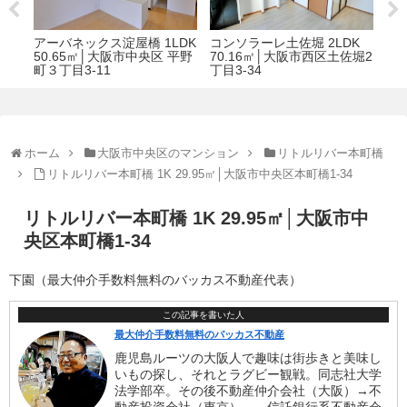
K
アーデン上本町 3LDK 76.76
ミヤレジデンス西天満アネ
ザ
佐堀2
㎡│大阪市天王寺区上本町5-
ックス 1LDK+ウォークイン
デン
3-17
クローゼット 41.34㎡│大阪
│
市北区西天満3丁目7-11
1-3
ホーム
大阪市中央区のマンション
リトルリバー本町橋
リトルリバー本町橋 1K 29.95㎡│大阪市中央区本町橋1-34
リトルリバー本町橋 1K 29.95㎡│大阪市中
央区本町橋1-34
下園（最大仲介手数料無料のバッカス不動産代表）
この記事を書いた人
最大仲介手数料無料のバッカス不動産
鹿児島ルーツの大阪人で趣味は街歩きと美味し
いもの探し、それとラグビー観戦。同志社大学
法学部卒。その後不動産仲介会社（大阪）→不
動産投資会社（東京）、→信託銀行系不動産会