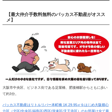
【最大仲介手数料無料のバッカス不動産がオスス
メ】
大阪市中央区、ビジネス街である淀屋橋、肥後橋駅からともに歩い
て約3分。
バッカス不動産はリトルリバー本町橋 1K 29.95㎡をはじめ大阪都心
六区（北区/中央区/福島区/西区/浪速区/天王寺区）のお部屋は全て最