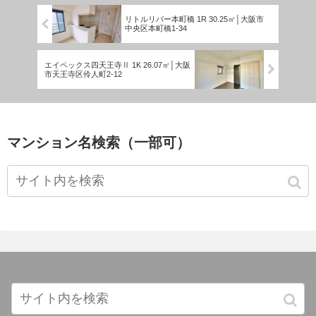
リトルリバー本町橋 1R 30.25㎡│大阪市
中央区本町橋1-34
エイペックス四天王寺Ⅱ 1K 26.07㎡│大阪
市天王寺区伶人町2-12
マンション名検索（一部可）