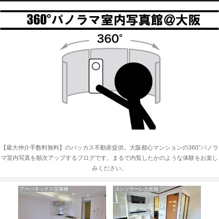
【最大仲介手数料無料】のバッカス不動産提供。大阪都心マンションの360°パノラ
マ室内写真を順次アップするブログです。まるで内覧したかのような体験をお楽し
みください。
アーデン上本町
ミヤレジデンス西天満アネックス