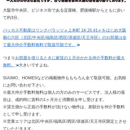
大阪市中央区、ビジネス街である淀屋橋、肥後橋駅からともに歩い
て約3分。
バッカス不動産はリンクパラッツォ上本町 1K 25.41㎡をはじめ大阪
都心六区（北区/中央区/福島区/西区/浪速区/天王寺区）のお部屋は全
て最大仲介手数料無料で取扱可能です。
つまり
お部屋を借りるときに家賃の１月分かかる仲介手数料が最大
無料。
大きいですよね。
SUUMO、HOMESなどの掲載物件ももちろん全て取扱可能。お気軽
にお問い合わせ下さい。
※最大仲介手数料無料は個人の方のみのサービスです。法人様の場
合は、成約時に賃料の1ヶ月分と消費税を申し受けます。
※貸主側から正規の手数料が頂けない物件は、差額分を仲介手数料
として申し受けます。
※営業エリアは北区/中央区/福島区/西区/浪速区/天王寺区限定とさせ
ていただきます。