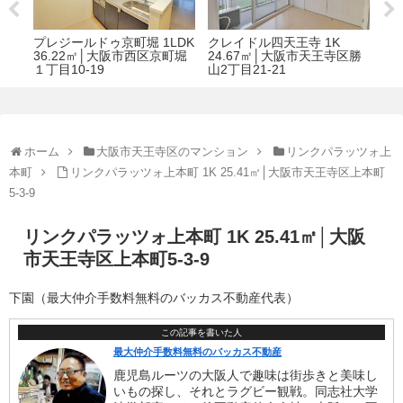
1LDK
クレイドル四天王寺 1K
KAISEI本町 1K 33.76㎡│大
区京町堀
24.67㎡│大阪市天王寺区勝
阪市西区立売堀１丁目8-7
山2丁目21-21
ホーム
大阪市天王寺区のマンション
リンクパラッツォ上
本町
リンクパラッツォ上本町 1K 25.41㎡│大阪市天王寺区上本町
5-3-9
リンクパラッツォ上本町 1K 25.41㎡│大阪
市天王寺区上本町5-3-9
下園（最大仲介手数料無料のバッカス不動産代表）
この記事を書いた人
最大仲介手数料無料のバッカス不動産
鹿児島ルーツの大阪人で趣味は街歩きと美味し
いもの探し、それとラグビー観戦。同志社大学