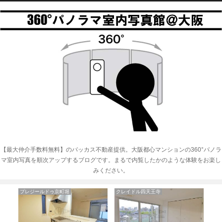
【最大仲介手数料無料】のバッカス不動産提供。大阪都心マンションの360°パノラ
マ室内写真を順次アップするブログです。まるで内覧したかのような体験をお楽し
みください。
クレイドル四天王寺
KAISEI本町