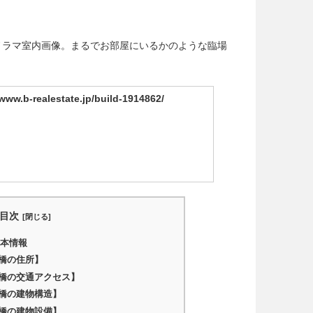
のパノラマ室内画像。まるでお部屋にいるかのような臨場
/www.b-realestate.jp/build-1914862/
目次
基本情報
橋の住所】
橋の交通アクセス】
橋の建物構造】
橋の建物設備】