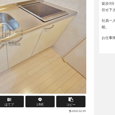
徒歩3
任せ下
社員一
能。
お仕事
はてブ
LINE
コピー
2020.02.05