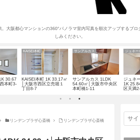
。大阪都心マンションの360°パノラマ室内写真を順次アップするブ
しみください。
KAISEI本町
サンアルカス
K 30.67
KAISEI本町 1K 33.17㎡
サンアルカス 1LDK
ジュネ
西本町3-
│大阪市西区立売堀１
54.60㎡│大阪市中央区
1K 25
丁目8-7
本町橋1-11
区天満2-
リンデンプラザ心斎橋
リンデンプラザ心斎橋