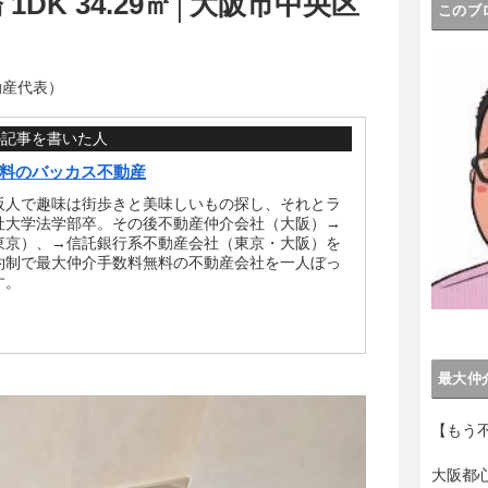
DK 34.29㎡│大阪市中央区
このブ
動産代表）
の記事を書いた人
料のバッカス不動産
阪人で趣味は街歩きと美味しいもの探し、それとラ
社大学法学部卒。その後不動産仲介会社（大阪）→
東京）、→信託銀行系不動産会社（東京・大阪）を
約制で最大仲介手数料無料の不動産会社を一人ぼっ
す。
最大仲
【もう
大阪都