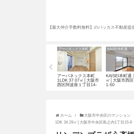
【最大仲介手数料無料】のバッカス不動産提供
ララプレイス京町堀プロムナード
アーバネックス本町
KAISEI本町通
ン
ララプレイス京町堀プ
アーバネックス本町
KAISEI本町通 1
阪
ロムナード 1K 24.45㎡
1LDK 37.07㎡│大阪市
㎡│大阪市西区
│大阪市西区京町堀二
西区阿波座１丁目14-
1-50
丁目9-12
12
ホーム
大阪市中央区のマンション
1DK 34.29㎡│大阪市中央区島之内1丁目15-9