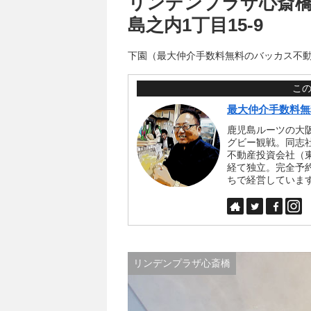
リンデンプラザ心斎橋 1
島之内1丁目15-9
下園（最大仲介手数料無料のバッカス不
こ
最大仲介手数料無
鹿児島ルーツの大
グビー観戦。同志
不動産投資会社（
経て独立。完全予
ちで経営していま
リンデンプラザ心斎橋