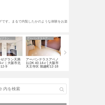
ログです。まるで内覧したかのような体験をお楽
ジュネーゼグラン天満
アーバンテラスアベノ
シェーンブルン
ーゼグラン天満
アーバンテラスアベノ
シェーンブルン 1LDK
.84㎡｜大阪市北
1LDK 40.14㎡│大阪市
39.83㎡│大阪市中央区
2
12-9
天王寺区 堀越町12-18
本町橋6-16
西