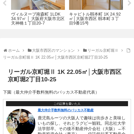
ィルヌーブ南森町 1LDK
キャピトル靱本町 1K 24.92
匠空阿波座西 1
.97㎡ │ 大阪府大阪市北区
㎡│大阪市西区 靱本町３丁
│大阪市西区本
神橋１丁目20-7
目9番15号
ホーム
大阪市西区のマンション
リーガル京町堀Ⅱ
リーガル京町堀Ⅱ 1K 22.05㎡│大阪市西区京町堀2丁目10-25
リーガル京町堀Ⅱ 1K 22.05㎡│大阪市西区
京町堀2丁目10-25
下園（最大仲介手数料無料のバッカス不動産代表）
この記事を書いた人
最大仲介手数料無料のバッカス不動産
鹿児島ルーツの大阪人で趣味は街歩きと美味し
いもの探し、それとラグビー観戦。同志社大学
法学部卒。その後不動産仲介会社（大阪）→不
動産投資会社（東京）、→信託銀行系不動産会