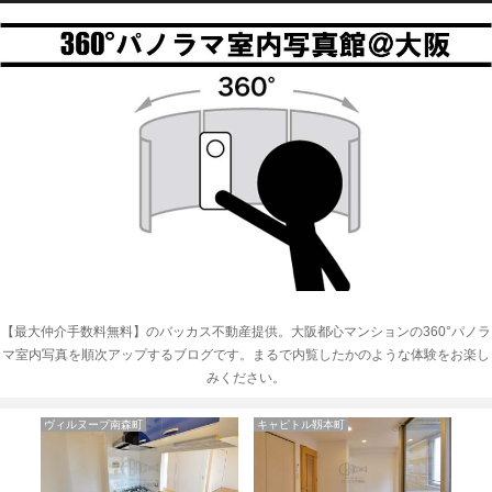
【最大仲介手数料無料】のバッカス不動産提供。大阪都心マンションの360°パノラ
マ室内写真を順次アップするブログです。まるで内覧したかのような体験をお楽し
みください。
ィルヌーブ南森町
キャピトル靱本町
匠空阿波座西