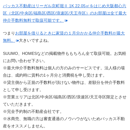
バッカス不動産はリーガル京町堀Ⅱ 1K 22.05㎡をはじめ大阪都心六
区（北区/中央区/福島区/西区/浪速区/天王寺区）のお部屋は全て最大
仲介手数料無料で取扱可能です。
つまり
お部屋を借りるときに家賃の１月分かかる仲介手数料が最大
無料。
大きいですよね。
SUUMO、HOMESなどの掲載物件ももちろん全て取扱可能。お気軽
にお問い合わせ下さい。
※最大仲介手数料無料は個人の方のみのサービスです。法人様の場
合は、成約時に賃料の1ヶ月分と消費税を申し受けます。
※貸主側から正規の手数料が頂けない物件は、差額分を仲介手数料
として申し受けます。
※営業エリアは北区/中央区/福島区/西区/浪速区/天王寺区限定とさせ
ていただきます。
※完全予約制の不動産会社です。
※水商売、無職の方は審査通過のノウハウがないためバッカス不動
産をオススメしません。