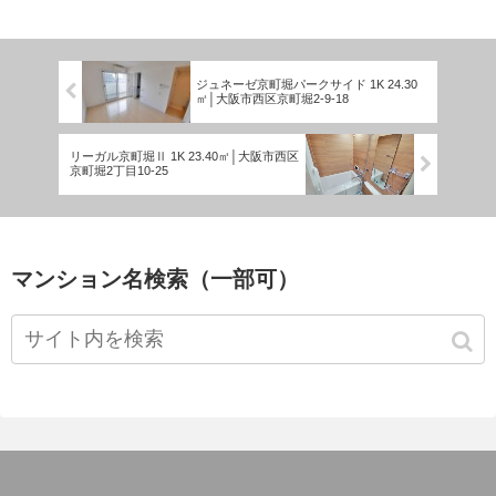
ジュネーゼ京町堀パークサイド 1K 24.30
㎡│大阪市西区京町堀2-9-18
リーガル京町堀Ⅱ 1K 23.40㎡│大阪市西区
京町堀2丁目10-25
マンション名検索（一部可）