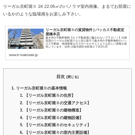
リーガル京町堀Ⅱ 1K 22.05㎡のパノラマ室内画像。まるでお部屋に
いるかのような臨場感をお楽しみ下さい。
リーガル京町堀Ⅱの賃貸物件 | バッカス不動産淀
屋橋本店
最大仲介手数料無料【もう不動産屋に騙されないで下さい！】分譲
賃貸のリーガル京町堀Ⅱなら安心取引で最大仲介手数料無料のバッ
カス不動産。地域密着なのでポータルサイトよりも詳しい情報を提
供しています。住所:大阪市西区京町堀２丁目10-25
www.b-realestate.jp
目次
リーガル京町堀Ⅱの基本情報
【リーガル京町堀Ⅱの住所】
【リーガル京町堀Ⅱの交通アクセス】
【リーガル京町堀Ⅱの建物構造】
【リーガル京町堀Ⅱの建物設備】
【リーガル京町堀Ⅱのセキュリティ】
【リーガル京町堀Ⅱの室内主要設備】