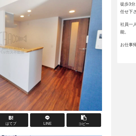
徒歩3
任せ下
社員一
能。
お仕事
はてブ
LINE
コピー