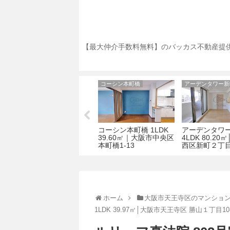
【最大仲介手数料無料】のバッカス不動産提供
アスティオン大手通
コーシン本町橋
アーデンタワー新
K
アスティオン大手通
コーシン本町橋 1LDK
アーデンタワ
寺
1DK 29.99㎡│大阪市中
39.60㎡｜大阪市中央区
4LDK 80.20
丁
央区大手通2-4-15
本町橋1-13
西区新町２丁目1
ホーム
大阪市天王寺区のマンショ
1LDK 39.97㎡│大阪市天王寺区 勝山１丁目10-