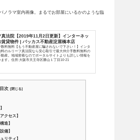
97㎡のパノラマ室内画像。まるでお部屋にいるかのような臨
真法院【2019年11月2日更新】インターネッ
賃貸物件 | バッカス不動産淀屋橋本店
手数料無料【もう不動産屋に騙されないで下さい！】インタ
無料のルリーフ真法院なら安心取引で最大仲介手数料無料の
不動産。地域密着なのでポータルサイトよりも詳しい情報を
ます。住所:大阪市天王寺区勝山１丁目10-21
目次
】
アクセス】
構造】
設備】
ュリティ】