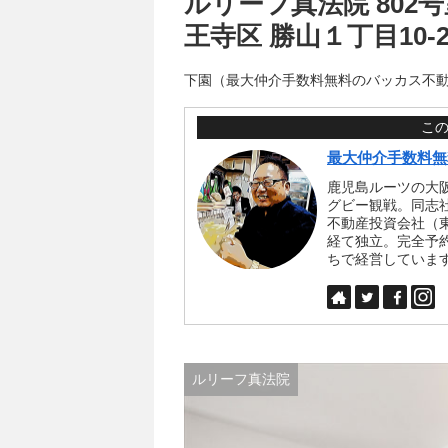
ルリーフ真法院 802号室
王寺区 勝山１丁目10-2
下園（最大仲介手数料無料のバッカス不
こ
最大仲介手数料無
鹿児島ルーツの大
グビー観戦。同志
不動産投資会社（
経て独立。完全予
ちで経営していま
ルリーフ真法院