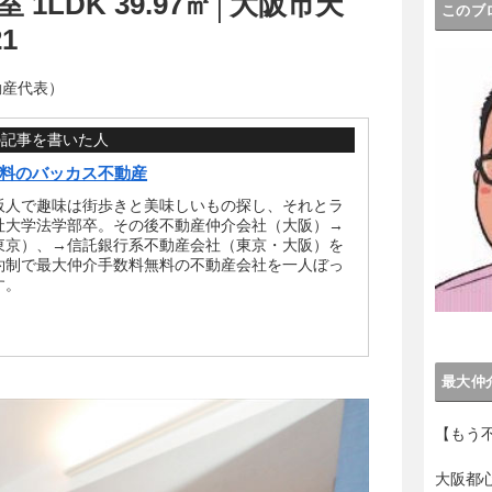
 1LDK 39.97㎡│大阪市天
このブ
1
動産代表）
の記事を書いた人
料のバッカス不動産
阪人で趣味は街歩きと美味しいもの探し、それとラ
社大学法学部卒。その後不動産仲介会社（大阪）→
東京）、→信託銀行系不動産会社（東京・大阪）を
約制で最大仲介手数料無料の不動産会社を一人ぼっ
す。
最大仲
【もう
大阪都