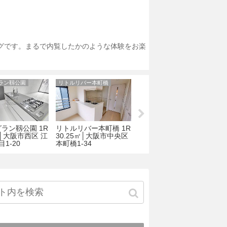
ログです。まるで内覧したかのような体験をお楽
ラン靱公園
リトルリバー本町橋
VIVO松ヶ鼻
ラン靱公園 1R
リトルリバー本町橋 1R
VIVO松ヶ鼻（ヴィーボ
㎡│大阪市西区 江
30.25㎡│大阪市中央区
松ヶ鼻） 2LDK 62.76
1
1-20
本町橋1-34
㎡│大阪市天王寺区 松
区
ケ鼻町9-1