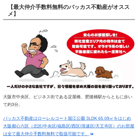
【最大仲介手数料無料のバッカス不動産がオスス
メ】
大阪市中央区、ビジネス街である淀屋橋、肥後橋駅からともに歩い
て約3分。
バッカス不動産はローレルコート堀江公園 3LDK 65.09㎡をはじめ
大阪都心六区（北区/中央区/福島区/西区/浪速区/天王寺区）のお部屋
は全て最大仲介手数料無料で取扱可能です。