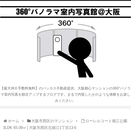
【最大仲介手数料無料】のバッカス不動産提供。大阪都心マンションの360°パノラ
マ室内写真を順次アップするブログです。まるで内覧したかのような体験をお楽し
みください。
ホーム
大阪市西区のマンション
ローレルコート堀江公園
3LDK 65.09㎡│大阪市西区北堀江1丁目13-6