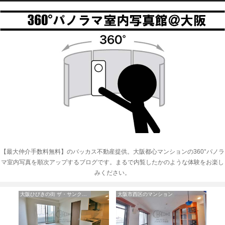
【最大仲介手数料無料】のバッカス不動産提供。大阪都心マンションの360°パノラ
マ室内写真を順次アップするブログです。まるで内覧したかのような体験をお楽し
みください。
大阪ひびきの街 ザ・サンクタスタワー
大阪市西区のマンション
アリス・マ