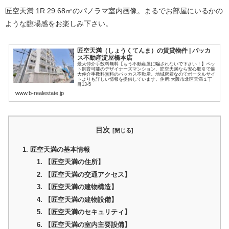
匠空天満 1R 29.68㎡のパノラマ室内画像。まるでお部屋にいるかの
ような臨場感をお楽しみ下さい。
匠空天満（しょうくてんま）の賃貸物件 | バッカ
ス不動産淀屋橋本店
最大仲介手数料無料【もう不動産屋に騙されないで下さい！】ペッ
ト飼育可能のデザイナーズマンション、匠空天満なら安心取引で最
大仲介手数料無料のバッカス不動産。地域密着なのでポータルサイ
トよりも詳しい情報を提供しています。住所:大阪市北区天満１丁
目13-5
www.b-realestate.jp
目次
匠空天満の基本情報
【匠空天満の住所】
【匠空天満の交通アクセス】
【匠空天満の建物構造】
【匠空天満の建物設備】
【匠空天満のセキュリティ】
【匠空天満の室内主要設備】