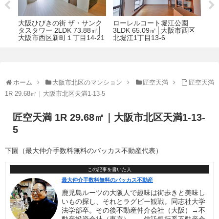
大阪ひびきの街 ザ・サンク
ローレルコート堀江公園
アリスマ
タスタワー 2LDK 73.88㎡│
3LDK 65.09㎡│大阪市西区
1DK 3
大阪市西区新町１丁目14-21
北堀江1丁目13-6
内久宝寺町
ホーム
大阪市北区のマンション
匠空天満
匠空天満
1R 29.68㎡｜大阪市北区天満1-13-5
匠空天満 1R 29.68㎡｜大阪市北区天満1-13-
5
下園（最大仲介手数料無料のバッカス不動産代表）
この記事を書いた人
最大仲介手数料無料のバッカス不動産
鹿児島ルーツの大阪人で趣味は街歩きと美味し
いもの探し、それとラグビー観戦。同志社大学
法学部卒。その後不動産仲介会社（大阪）→不
動産投資会社（東京）、→信託銀行系不動産会