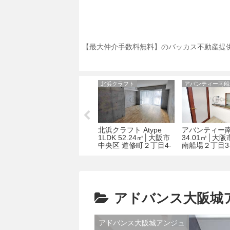
【最大仲介手数料無料】のバッカス不動産提供
スプランディッド淀屋橋DUE
北浜クラフト
アバンティー南船
江
スプランディッド淀屋
北浜クラフト Atype
アバンティー南
西
橋DUE 1K 27.55㎡｜大
1LDK 52.24㎡│大阪市
34.01㎡│大
3
阪市中央区淡路町2丁目
中央区 道修町２丁目4-
南船場２丁目3-
5－1
1
アドバンス大阪城
アドバンス大阪城アンジュ