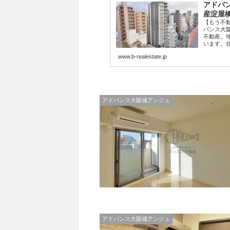
アドバン
産淀屋
【もう不
バンス大
不動産。
います。住
www.b-realestate.jp
アドバンス大阪城アンジュ
アドバンス大阪城アンジュ