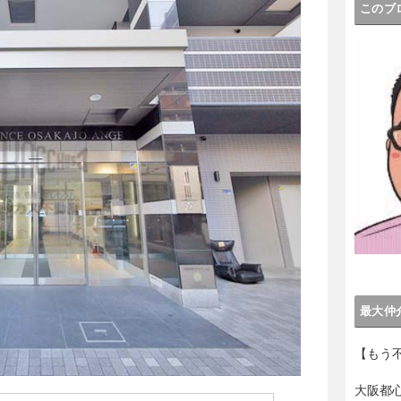
このブ
最大仲
【もう
大阪都