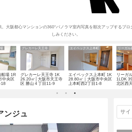
。大阪都心マンションの360°パノラマ室内写真を順次アップするブ
しみください。
場
グレカーレ天王寺
エイペックス上本町
リーガル
船場 1R
グレカーレ天王寺 1K
エイペックス上本町 1K
リーガ
阪市中央区
26.20㎡│大阪市天王寺
28.80㎡｜大阪市中央区
1LDK 
18
区 勝山４丁目11-9
上本町西2丁目1-8
北区西天満
アンジュ