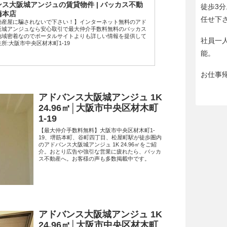
ス大阪城アンジュの賃貸物件 | バッカス不動
徒歩3
橋本店
任せ下
動産屋に騙されないで下さい！】インターネット無料のアド
阪城アンジュなら安心取引で最大仲介手数料無料のバッカス
地域密着なのでポータルサイトよりも詳しい情報を提供して
社員一
所:大阪市中央区材木町1-19
能。
お仕事
アドバンス大阪城アンジュ 1K
24.96㎡│大阪市中央区材木町
1-19
【最大仲介手数料無料】大阪市中央区材木町1-
19、堺筋本町、谷町四丁目、松屋町駅が徒歩圏内
のアドバンス大阪城アンジュ 1K 24.96㎡をご紹
介。おとり広告や強引な営業に疲れたら、バッカ
ス不動産へ。お客様の声も多数掲載中です。
アドバンス大阪城アンジュ 1K
24.96㎡│大阪市中央区材木町