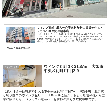
ウィング瓦町│最大仲介手数料無料の賃貸物件 | バ
ッカス不動産淀屋橋本店
【ポータルサイトよりも詳しい情報を】1500mm幅の大型キッチン
にカウンターもついたウィング瓦町の賃貸なら地場密着のバッカス
不動産。物件のメリット・デメリット・口コミはもちろん街ごとご
紹介し、かつ最大仲介手数料無料。完全予約制です。
www.b-realestate.jp
ウィング瓦町 1K 31.87㎡｜大阪市
ウィング瓦町
中央区瓦町1丁目2-9
【最大仲介手数料無料】大阪市中央区瓦町1丁目2-9、堺筋本町、北浜駅
が徒歩圏内のウィング瓦町 1K 31.87㎡をご紹介。おとり広告や強引な営
業に疲れたら、バッカス不動産へ。お客様の声も多数掲載中です。