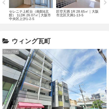
K
セレニテ上町台（南館&北
匠空天満 1R 28.65㎡｜大阪
パレ
町4
館） 1LDK 26.07㎡│大阪市
市北区天満1-13-5
㎡
中央区上汐1-2-5
１丁
ウィング瓦町
ウィング瓦町