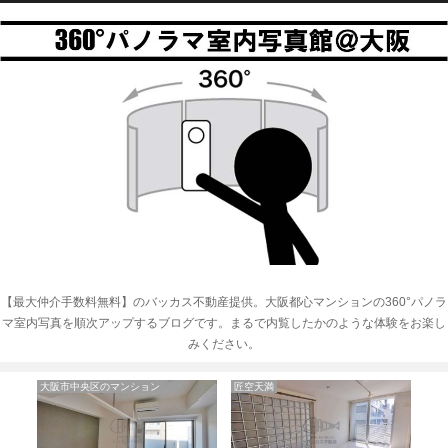
【最大仲介手数料無料】のバッカス不動産提供。大阪都心マンションの360°パノラ
マ室内写真を順次アップするブログです。まるで内覧したかのような体験をお楽し
みください。
大阪市中央区のマンション
匠空天満
パレ