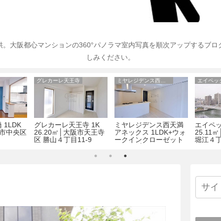
。大阪都心マンションの360°パノラマ室内写真を順次アップするブ
しみください。
グレカーレ天王寺
ミヤレジデンス西天満アネックス
エイペッ
1LDK
グレカーレ天王寺 1K
ミヤレジデンス西天満
エイペッ
阪市中央区
26.20㎡│大阪市天王寺
アネックス 1LDK+ウォ
25.1
区 勝山４丁目11-9
ークインクローゼット
堀江４丁
41.34㎡│大阪市北区西
天満3丁目7-11