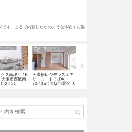
ログです。まるで内覧したかのような体験をお楽
クス南堀江
大阪市北区のマンション
セイル淀屋橋
クス南堀江 1K
天満橋レジデンスエア
セイル淀屋橋 Bタイプ
1㎡│大阪市西区南
リーコート 3LDK
1K 29.00㎡│大阪市中
ジ
目28-31
70.43㎡│大阪市北区 天
央区平野町2丁目6-9
満橋1丁目2-3
５