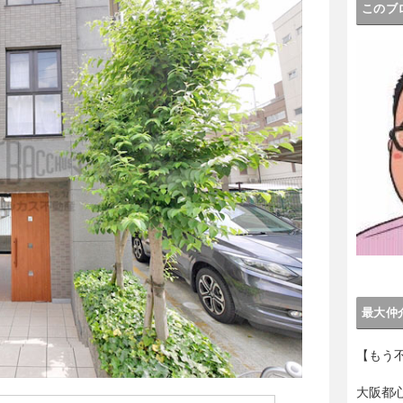
このブ
最大仲
【もう
大阪都