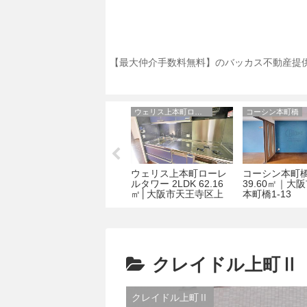
【最大仲介手数料無料】のバッカス不動産提供
アーデン上本町
ウェリス上本町ローレルタワー
コーシン本町橋
アーデン上本町 1LDK
ウェリス上本町ローレ
コーシン本町橋 
京
46.64㎡ │大阪市天王寺
ルタワー 2LDK 62.16
39.60㎡｜大
区上本町5-3-17
㎡│大阪市天王寺区上
本町橋1-13
本町7丁目1-16
クレイドル上町Ⅱ
クレイドル上町Ⅱ