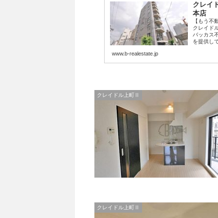
クレイド
本店
【もう不
クレイド
バッカス
を提供して
www.b-realestate.jp
クレイドル上町Ⅱ
クレイドル上町Ⅱ