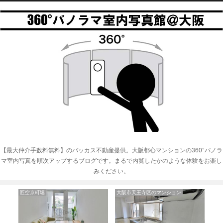
【最大仲介手数料無料】のバッカス不動産提供。大阪都心マンションの360°パノラ
マ室内写真を順次アップするブログです。まるで内覧したかのような体験をお楽し
みください。
匠空京町堀
大阪市天王寺区のマンション
北