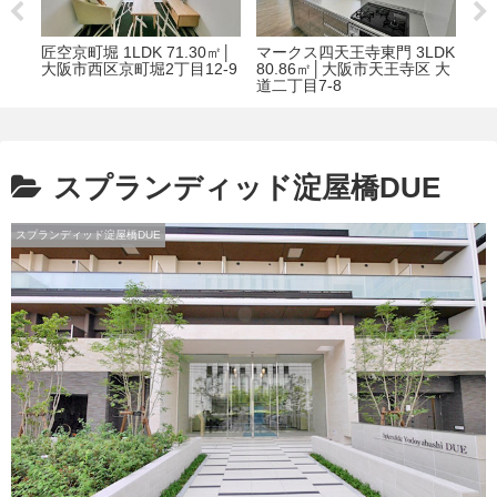
K
匠空京町堀 1LDK 71.30㎡│
マークス四天王寺東門 3LDK
北浜
満3
大阪市西区京町堀2丁目12-9
80.86㎡│大阪市天王寺区 大
45
道二丁目7-8
町２
スプランディッド淀屋橋DUE
スプランディッド淀屋橋DUE