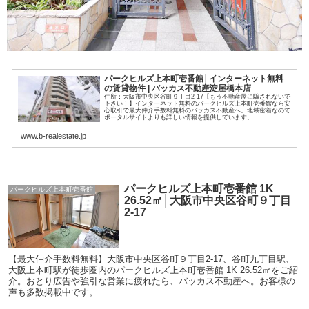
パークヒルズ上本町壱番館│インターネット無料
の賃貸物件 | バッカス不動産淀屋橋本店
住所：大阪市中央区谷町９丁目2-17【もう不動産屋に騙されないで
下さい！】インターネット無料のパークヒルズ上本町壱番館なら安
心取引で最大仲介手数料無料のバッカス不動産へ。地域密着なので
ポータルサイトよりも詳しい情報を提供しています。
www.b-realestate.jp
パークヒルズ上本町壱番館 1K
パークヒルズ上本町壱番館
26.52㎡│大阪市中央区谷町９丁目
2-17
【最大仲介手数料無料】大阪市中央区谷町９丁目2-17、谷町九丁目駅、
大阪上本町駅が徒歩圏内のパークヒルズ上本町壱番館 1K 26.52㎡をご紹
介。おとり広告や強引な営業に疲れたら、バッカス不動産へ。お客様の
声も多数掲載中です。