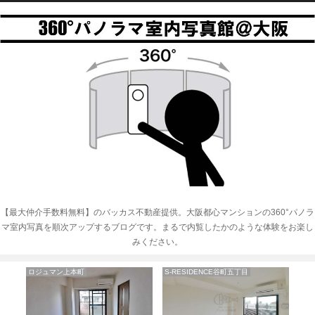
【最大仲介手数料無料】のバッカス不動産提供。大阪都心マンションの360°パノラ
マ室内写真を順次アップするブログです。まるで内覧したかのような体験をお楽し
みください。
ロジュマン上本町
S-RESIDENCE谷町五丁目
ア