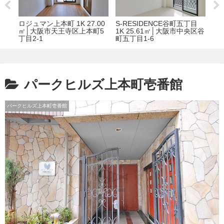
ト
ロジュマン上本町 1K 27.00
S-RESIDENCE谷町五丁目
アク
阪市北
㎡│大阪市天王寺区上本町5
1K 25.61㎡│大阪市中央区谷
21
丁目2-1
町五丁目1-6
道3
パークヒルズ上本町壱番館
パークヒルズ上本町壱番館