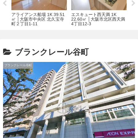
DK
アライアンス船場 1K 39.51
エスキュート西天満 1K
ク
区生
㎡ │大阪市中央区 北久宝寺
22.60㎡ │大阪市北区西天満
3L
町２丁目1-11
4丁目12-3
区淡
ブランクレール谷町
ブランクレール谷町