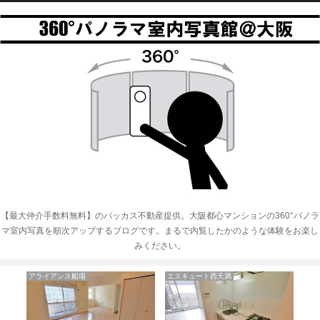
【最大仲介手数料無料】のバッカス不動産提供。大阪都心マンションの360°パノラ
マ室内写真を順次アップするブログです。まるで内覧したかのような体験をお楽し
みください。
アライアンス船場
エスキュート西天満
大