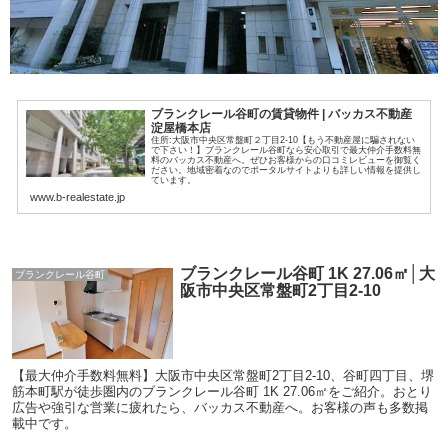
ブランクレール谷町の賃貸物件 | バッカス不動産
淀屋橋本店
住所:大阪市中央区常盤町２丁目2-10【もう不動産屋に騙されない
で下さい！】ブランクレール谷町なら安心取引で最大仲介手数料無
料のバッカス不動産へ。ぜひお客様からの口コミレビューを御覧く
ださい。地域密着なのでポータルサイトよりも詳しい情報を提供し
ています。
www.b-realestate.jp
ブランクレール谷町 1K 27.06㎡│大
ブランクレール谷町
阪市中央区常盤町2丁目2-10
【最大仲介手数料無料】大阪市中央区常盤町2丁目2-10、谷町四丁目、堺
筋本町駅が徒歩圏内のブランクレール谷町 1K 27.06㎡をご紹介。おとり
広告や強引な営業に疲れたら、バッカス不動産へ。お客様の声も多数掲
載中です。