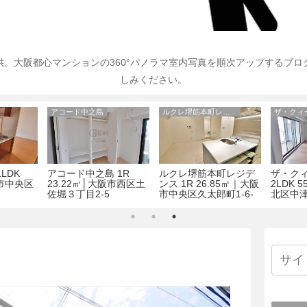
。大阪都心マンションの360°パノラマ室内写真を順次アップするブ
しみください。
アコード中之島
ルクレ堺筋本町レジデンス
ザ・クィ
LDK
アコード中之島 1R
ルクレ堺筋本町レジデ
ザ・ク
阪市中央区
23.22㎡│大阪市西区土
ンス 1R 26.85㎡｜大阪
2LDK 
佐堀３丁目2-5
市中央区久太郎町1-6-
北区中津
27