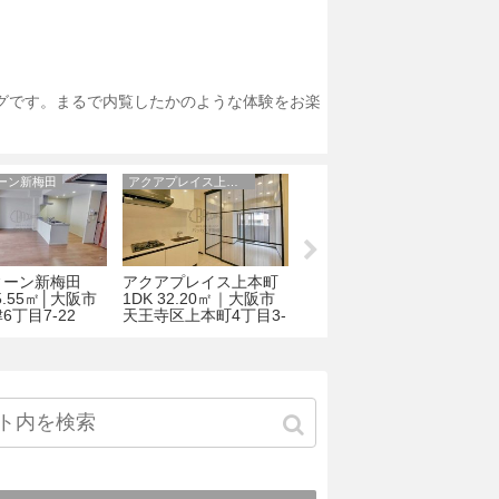
ログです。まるで内覧したかのような体験をお楽
ーン新梅田
アクアプレイス上本町
大阪市北区のマンション
ィーン新梅田
アクアプレイス上本町
アイディール中之島 1R
55.55㎡│大阪市
1DK 32.20㎡｜大阪市
23.00㎡│大阪市北区菅
2
6丁目7-22
天王寺区上本町4丁目3-
原町4-1
十
15