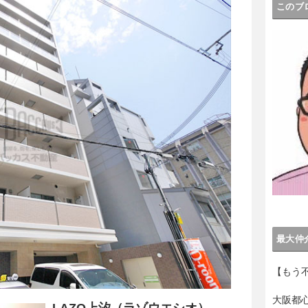
このブ
最大仲
【もう
大阪都