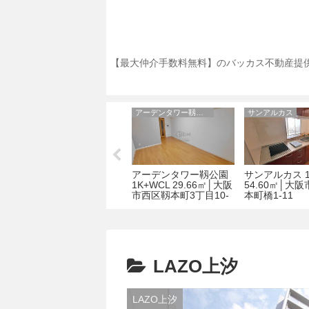
【最大仲介手数料無料】のバッカス不動産提供
パウゼ大手前
アーデンタワー靱公園
サンアルカス
パウゼ大手前 1K 25.73
アーデンタワー靱公園
サンアルカス 1
区
㎡ │大阪市中央区内淡
1K+WCL 29.66㎡│大阪
54.60㎡│大
路町1丁目2-12
市西区靱本町3丁目10-
本町橋1-11
27
LAZO上汐
LAZO上汐