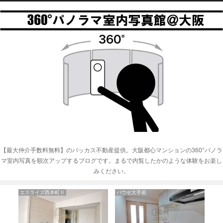
【最大仲介手数料無料】のバッカス不動産提供。大阪都心マンションの360°パノラ
マ室内写真を順次アップするブログです。まるで内覧したかのような体験をお楽し
みください。
エスライズ西本町Ⅱ
パウゼ大手前
グ