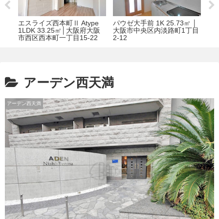
K
エスライズ西本町Ⅱ Atype
パウゼ大手前 1K 25.73㎡ │
グ
扇町
1LDK 33.25㎡│大阪府大阪
大阪市中央区内淡路町1丁目
34
市西区西本町一丁目15-22
2-12
1-2
アーデン西天満
アーデン西天満