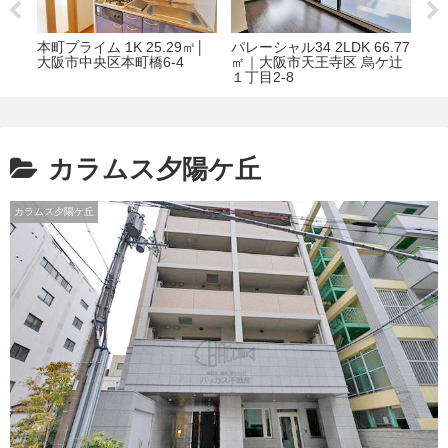
㎡｜
本町プライム 1K 25.29㎡│
パレーシャル34 2LDK 66.77
リ
0-
大阪市中央区本町橋6-4
㎡｜大阪市天王寺区 烏ケ辻
39
１丁目2-8
3-6
カラムス夕陽ケ丘
カラムス夕陽ケ丘