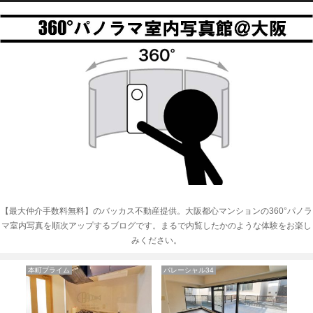
【最大仲介手数料無料】のバッカス不動産提供。大阪都心マンションの360°パノラ
マ室内写真を順次アップするブログです。まるで内覧したかのような体験をお楽し
みください。
本町プライム
パレーシャル34
リ