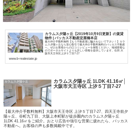
カラムス夕陽ヶ丘【2019年10月9日更新】の賃貸
物件 | バッカス不動産淀屋橋本店
最大仲介手数料無料【もう不動産屋に騙されないで下さい！】カラ
ムス夕陽ヶ丘なら安心取引で最大仲介手数料無料のバッカス不動産
へ。ぜひお客様からの口コミレビューを御覧ください。地域密着な
のでポータルサイトよりも詳しい情報を提供しています。住所:大
阪市天王寺区上汐５丁目7-27
www.b-realestate.jp
カラムス夕陽ヶ丘 1LDK 41.16㎡│
カラムス夕陽ケ丘
大阪市天王寺区 上汐５丁目7-27
【最大仲介手数料無料】大阪市天王寺区 上汐５丁目7-27、四天王寺前夕
陽ヶ丘、谷町九丁目、大阪上本町駅が徒歩圏内のカラムス夕陽ヶ丘
1LDK 41.16㎡をご紹介。おとり広告や強引な営業に疲れたら、バッカス
不動産へ。お客様の声も多数掲載中です。