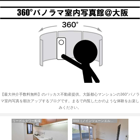
【最大仲介手数料無料】のバッカス不動産提供。大阪都心マンションの360°パノラ
マ室内写真を順次アップするブログです。まるで内覧したかのような体験をお楽し
みください。
リーガルタワー船場
IIXII（ノインツェーンエルフ）
シ