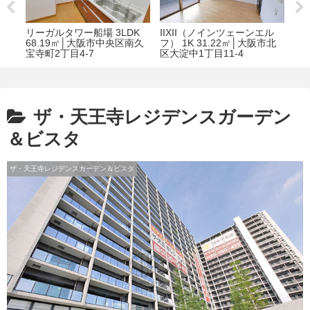
58
リーガルタワー船場 3LDK
IIXII（ノインツェーンエル
シ
3-
68.19㎡│大阪市中央区南久
フ） 1K 31.22㎡│大阪市北
島 
宝寺町2丁目4-7
区大淀中1丁目11-4
菅原
ザ・天王寺レジデンスガーデン
＆ビスタ
ザ・天王寺レジデンスガーデン＆ビスタ