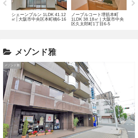
ブルコート堺筋本町
KAISEI阿波座 1DK 40.12㎡
エイペックス上
K 38.18㎡ | 大阪市中央
│大阪市西区立売堀４丁目9-
28.80㎡｜大
太郎町1丁目6-5
9
本町西2丁目1-
メゾンド雅
メゾンド雅