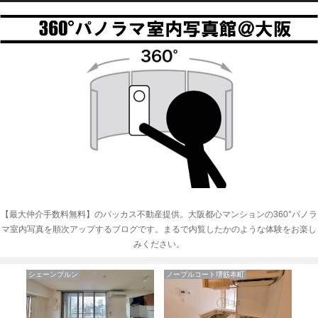
【最大仲介手数料無料】のバッカス不動産提供。大阪都心マンションの360°パノラ
マ室内写真を順次アップするブログです。まるで内覧したかのような体験をお楽し
みください。
ルコート堺筋本町
KAISEI阿波座
エイペックス上本町