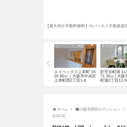
【最大仲介手数料無料】のバッカス不動産提供
大阪市中央区のマンション
エイペックス上本町
匠空京町堀
アスヴェルタワー大阪
エイペックス上本町 1K
匠空京町堀 1L
市
城WEST 1K 27.43㎡│
28.80㎡｜大阪市中央区
71.30㎡│大
7
大阪市中央区船越町2丁
上本町西2丁目1-8
町堀2丁目12-9
目4-9
ホーム
大阪市西区のマンション
目12-18