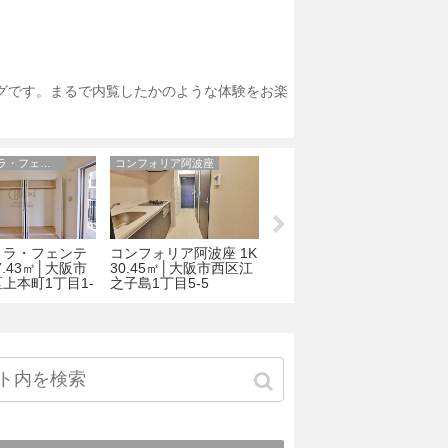
ログです。まるで内覧したかのような体験をお楽
カーサ・ラ・フェンテ
コンフォリア阿波座
アクアプレイス天王寺Ⅱ
・ラ・フェンテ
コンフォリア阿波座 1K
アクアプレイス天王寺II
F
37.43㎡│大阪市
30.45㎡│大阪市西区江
1K 21.37㎡│大阪市天
2
上本町1丁目1-
之子島1丁目5-5
王寺区大道3丁目6-8
区