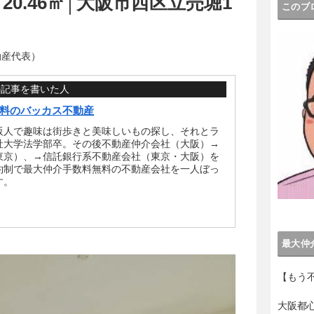
 20.46㎡│大阪市西区立売堀1
このブ
動産代表）
の記事を書いた人
料のバッカス不動産
阪人で趣味は街歩きと美味しいもの探し、それとラ
社大学法学部卒。その後不動産仲介会社（大阪）→
東京）、→信託銀行系不動産会社（東京・大阪）を
約制で最大仲介手数料無料の不動産会社を一人ぼっ
す。
最大仲
【もう
大阪都