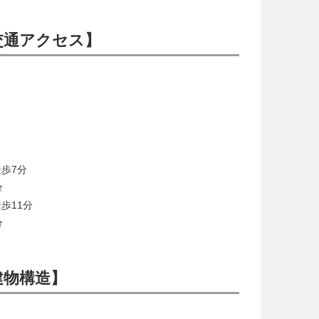
交通アクセス】
歩7分
分
歩11分
分
建物構造】