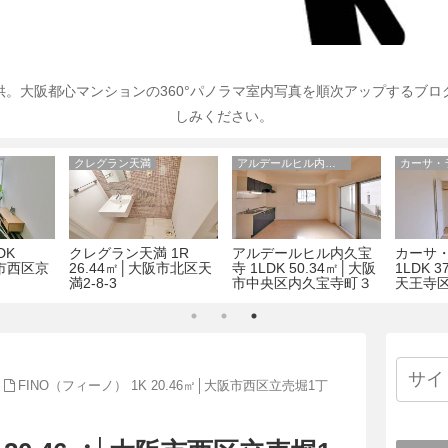
。大阪都心マンションの360°パノラマ室内写真を順次アップするブ
しみください。
クレグラン天満
アルデールヒル内久宝寺
DK
クレグラン天満 1R
アルデールヒル内久宝
カーサ
阪市西区京
26.44㎡│大阪市北区天
寺 1LDK 50.34㎡│大阪
1LDK 
満2-8-3
市中央区内久宝寺町３
天王寺区
丁目4-9
15
FINO（フィーノ） 1K 20.46㎡│大阪市西区立売堀1丁