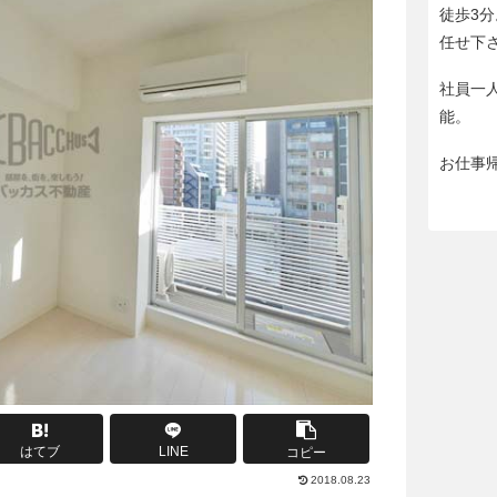
徒歩3
任せ下
社員一
能。
お仕事
はてブ
LINE
コピー
2018.08.23