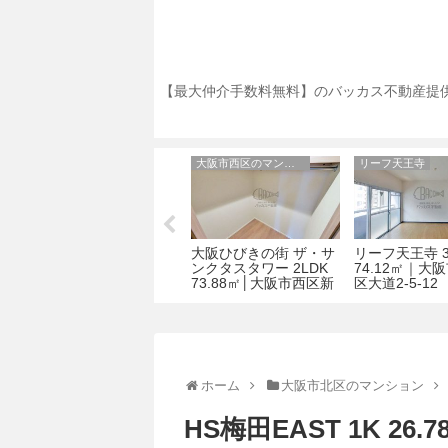
【最大仲介手数料無料】のバッカス不動産提供
ビオール大阪大手前タワー
アルデールヒル内久宝寺
匠空天満
筋
ビオール大阪大手前タ
アルデールヒル内久宝
匠空天満 1R 2
阪市
ワー 2LDK 80.81㎡│大
寺 1LDK 50.34㎡│大阪
大阪市北区天満1
ー
阪市中央区糸屋町1丁目
市中央区内久宝寺町３
2-11
丁目4-9
ホーム
大阪市北区のマンション
HS梅田EAST 1K 2