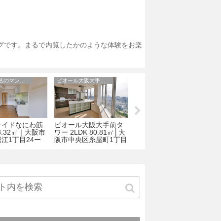
ログです。まるで内覧したかのような体験をお楽
上本町
大阪市西区のマンション
アーバネックス梅田東
上本町 2LDK
ベルファース大阪新町
アーバネックス梅田東
2㎡│大阪市天王寺
2LDK 61.40㎡│大阪市
1LDK 32.01㎡│大阪市
2
５丁目3-17
西区新町1丁目34-2
北区南扇町7-21
之