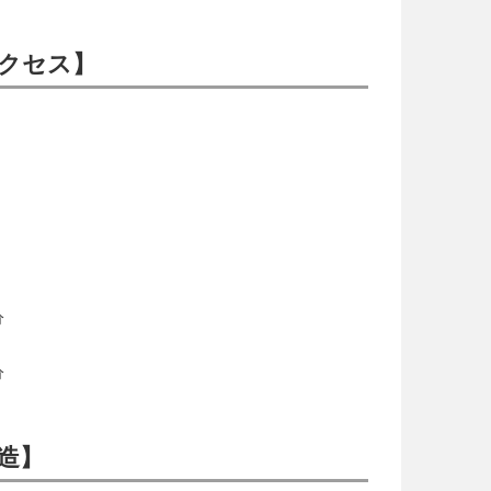
アクセス】
分
分
構造】