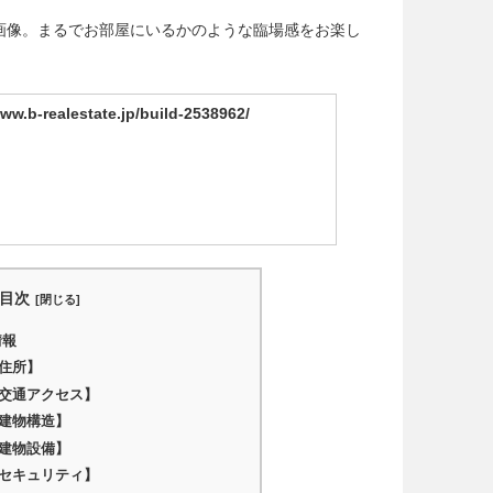
ラマ室内画像。まるでお部屋にいるかのような臨場感をお楽し
www.b-realestate.jp/build-2538962/
目次
情報
の住所】
の交通アクセス】
の建物構造】
の建物設備】
のセキュリティ】