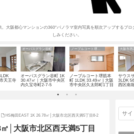
。大阪都心マンションの360°パノラマ室内写真を順次アップするブ
しみください。
エルブ南船場
マジェスティ天満橋
アーデン
9.68㎡｜
エルブ南船場 2LDK
マジェスティ天満橋
アーデン
-13-5
68.00㎡│大阪市中央区
1LDK 32.24㎡│大阪市
59.3
南船場1-49
北区天満2丁目7-21
区上本町
HS梅田EAST 1K 26.78㎡│大阪市北区西天満5丁目8-2
6.78㎡│大阪市北区西天満5丁目