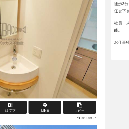
徒歩3
任せ下
社員一
能。
お仕事
はてブ
LINE
コピー
2018.09.07