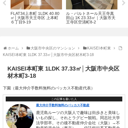
38
FLAT34上本町 1LDK 40.80
ル・パルトネール天王寺真
丁
㎡│大阪市天王寺区 上本町
田山 1K 23.33㎡｜大阪市天
６丁目9-19
王寺区空清町8-2
ホーム
大阪市中央区のマンション
KAISEI本町東
KAISEI本町東 1LDK 37.33㎡│大阪市中央区材木町3-18
KAISEI本町東 1LDK 37.33㎡│大阪市中央区
材木町3-18
下園（最大仲介手数料無料のバッカス不動産代表）
この記事を書いた人
最大仲介手数料無料のバッカス不動産
鹿児島ルーツの大阪人で趣味は街歩きと美味し
いもの探し、それとラグビー観戦。同志社大学
法学部卒。その後不動産仲介会社（大阪）→不
動産投資会社（東京）、→信託銀行系不動産会