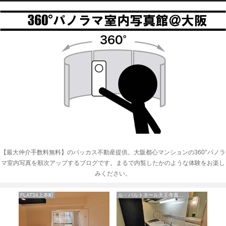
【最大仲介手数料無料】のバッカス不動産提供。大阪都心マンションの360°パノラ
マ室内写真を順次アップするブログです。まるで内覧したかのような体験をお楽し
みください。
FLAT34上本町
ル・パルトネール天王寺真田山
フ
フォ
│
5