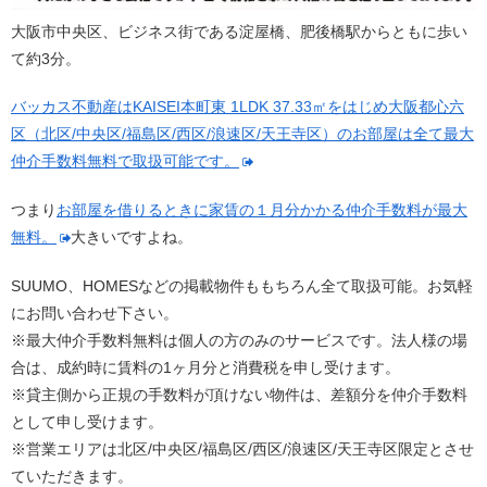
大阪市中央区、ビジネス街である淀屋橋、肥後橋駅からともに歩い
て約3分。
バッカス不動産はKAISEI本町東 1LDK 37.33㎡をはじめ大阪都心六
区（北区/中央区/福島区/西区/浪速区/天王寺区）のお部屋は全て最大
仲介手数料無料で取扱可能です。
つまり
お部屋を借りるときに家賃の１月分かかる仲介手数料が最大
無料。
大きいですよね。
SUUMO、HOMESなどの掲載物件ももちろん全て取扱可能。お気軽
にお問い合わせ下さい。
※最大仲介手数料無料は個人の方のみのサービスです。法人様の場
合は、成約時に賃料の1ヶ月分と消費税を申し受けます。
※貸主側から正規の手数料が頂けない物件は、差額分を仲介手数料
として申し受けます。
※営業エリアは北区/中央区/福島区/西区/浪速区/天王寺区限定とさせ
ていただきます。